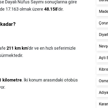
ese Dayalı Nüfus Sayımı sonuçlarına göre
rde 17.163 olmak üzere
48.158
'dir.
Maden
Çoru
 kadar?
Diyar
Nevşe
safe
211 km km
'dir ve en hızlı seferimizle
sürmektedir.
Aşti 
Kıbrı
1 kilometre
. İki konum arasındaki otobüs
Osma
or.
Adıy
Karam