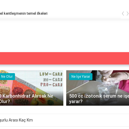
‹
el kentleşmenin temel ilkeleri
Ne Olur
Ne İşe Yarar
0 Karbonhidrat Alırsak Ne
500 cc izotonik serum ne iş
Olur?
yarar?
urlu Arası Kaç Km