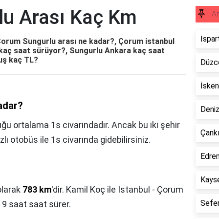
lu Arası Kaç Km
A
Ispar
orum Sungurlu arası ne kadar?, Çorum istanbul
kaç saat sürüyor?, Sungurlu Ankara kaç saat
uş kaç TL?
Düzce
İsken
adar?
Deniz
u ortalama 1s civarındadır. Ancak bu iki şehir
Çankı
ı otobüs ile 1s civarında gidebilirsiniz.
Edrem
Kayse
olarak
783 km
'dir. Kamil Koç ile İstanbul - Çorum
Sefer
 9 saat saat sürer.