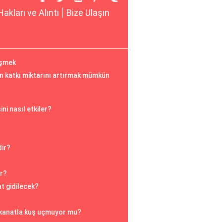
Hakları ve Alıntı
Bize Ulaşın
üşmek
an katkı miktarını artırmak mümkün
ni nasıl etkiler?
dir?
r?
t gidilecek?
 kanatla kuş uçmuyor mu?