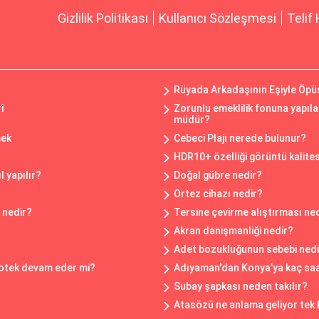
Gizlilik Politikası
Kullanıcı Sözleşmesi
Telif 
Rüyada Arkadaşının Eşiyle Öp
i
Zorunlu emeklilik fonuna yapıl
müdür?
mek
Cebeci Plajı nerede bulunur?
HDR10+ özelliği görüntü kalitesi
 yapılır?
Doğal gübre nedir?
Ortez cihazı nedir?
 nedir?
Tersine çevirme alıştırması ne
Akran danişmanliği nedir?
Adet bozukluğunun sebebi nedi
ipotek devam eder mi?
Adıyaman'dan Konya'ya kaç saa
Subay şapkası neden takılır?
Atasözü ne anlama geliyor tek