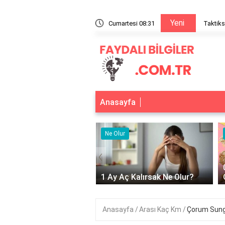
Yeni
enin temel ilkeleri
Cumartesi 08:31
Taktiks
Anasayfa
r
Ne Olur
‹
Adet Olmayınca Ne
1 Ay Aç Kalırsak Ne Olur?
Anasayfa
Arası Kaç Km
Çorum Sung