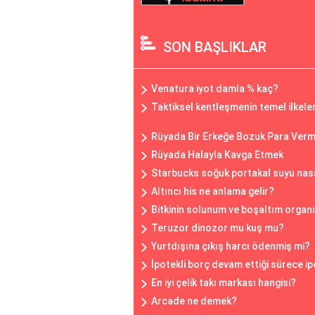
SON BAŞLIKLAR
Venatura iyot damla % kaç?
Taktiksel kentleşmenin temel ilkeler
Rüyada Bir Erkeğe Bozuk Para Ver
Rüyada Halayla Kavga Etmek
Starbucks soğuk portakal suyu nasıl
Altıncı his ne anlama gelir?
Bitkinin solunum ve boşaltım organı
Teruzor dinozor mu kuş mu?
Yurtdışına çıkış harcı ödenmiş mi?
İpotekli borç devam ettiği sürece 
En iyi çelik takı markası hangisi?
Arcade ne demek?