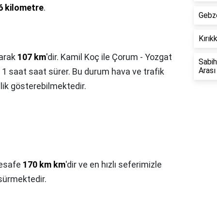
6 kilometre
.
Gebze
Kırık
larak
107 km
'dir. Kamil Koç ile Çorum - Yozgat
Sabih
Aras
 1 saat saat sürer. Bu durum hava ve trafik
lik gösterebilmektedir.
mesafe
170 km km
'dir ve en hızlı seferimizle
sürmektedir.