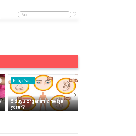
›
Taktiksel kentleşmenin temel ilkeleri
Ne İşe Yarar
Eş Anlamlısı
›
e
5 duyu organımız ne işe
Acemi Kelimesinin Eş
yarar?
Anlamlısı Nedir?