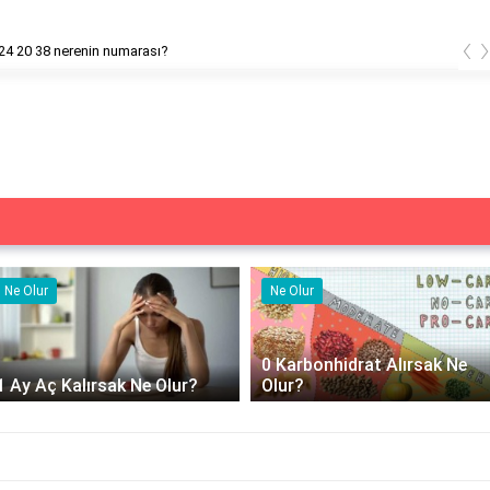
‹
12 824 20 38 nerenin numarası?
Ne Olur
Ne İşe Yarar
0 Karbonhidrat Alırsak Ne
500 cc izotonik serum ne
Olur?
yarar?