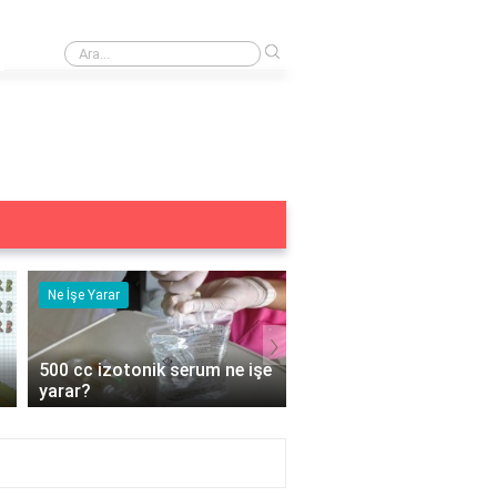
›
0 212 824 20 38 nerenin numarası?
Ne İşe Yarar
Eş Anlamlısı
›
 işe
5 duyu organımız ne işe
Acemi Kelimesinin 
yarar?
Anlamlısı Nedir?