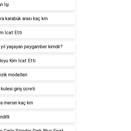
n İşi
a karabük arası kaç km
im İcat Etti
yıl yaşayan peygamber kimdir?
loyu Kim İcat Etti
izik modelleri
kulesi giriş ücreti
a mersin kaç km
ndilli
 Carlo Slender Dark Blue Fiyat