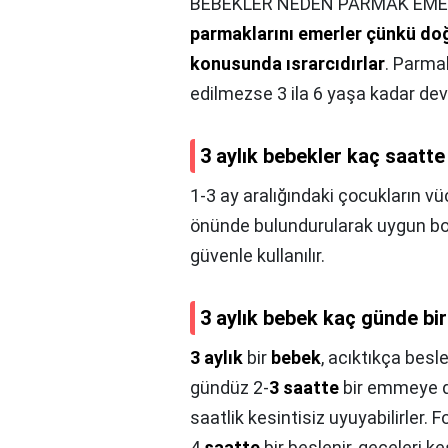
BEBEKLER NEDEN PARMAK EMER
parmaklarını emerler çünkü doğ
konusunda ısrarcıdırlar
. Parma
edilmezse 3 ila 6 yaşa kadar de
3 aylık bebekler kaç saatt
1-3 ay aralığındaki çocukların vüc
önünde bulundurularak uygun bo
güvenle kullanılır.
3 aylık bebek kaç günde bir
3 aylık
bir
bebek
, acıktıkça besl
gündüz 2-
3 saatte
bir emmeye d
saatlik kesintisiz uyuyabilirler
4
saatte
bir beslenir, geceleri ke