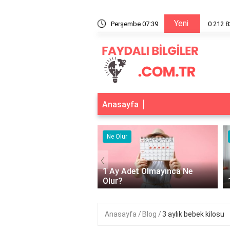
Yeni
38 nerenin numarası?
Perşembe 07:39
0 2
Anasayfa
e Olur
Ne Olur
‹
 Ay Adet Olmayınca Ne
lur?
1 Ay Aç Kalırsak Ne Olur?
Anasayfa
Blog
3 aylık bebek kilosu