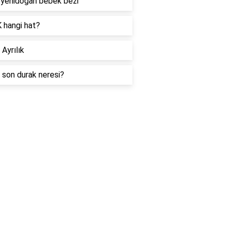
i yenidoğan bebek bezi
 hangi hat?
 Ayrılık
son durak neresi?