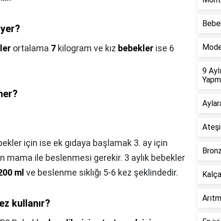
Bebek
 yer?
Moder
ler
ortalama
7
kilogram ve kız
bebekler
ise 6
9 Ayl
Yapm
mer?
Aylar
Ateşi
ler için ise ek gıdaya başlamak 3. ay için
Bronz
in mama ile beslenmesi gerekir. 3 aylık bebekler
200 ml
ve beslenme sıklığı 5-6 kez şeklindedir.
Kalça
Arıtm
ez kullanır?