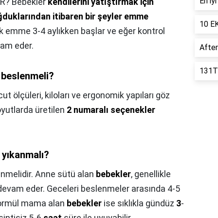
En iy
? Bebekler
kendilerini yatıştırmak için
duklarından itibaren bir şeyler emme
10 EK
k emme 3-4 aylıkken başlar ve eğer kontrol
vam eder.
After
131T 
e beslenmeli?
ut ölçüleri, kiloları ve ergonomik yapıları göz
yutlarda üretilen
2 numaralı seçenekler
 yıkanmalı?
enmelidir. Anne sütü alan
bebekler
, genellikle
evam eder. Geceleri beslenmeler arasında 4-5
. Formül mama alan
bebekler
ise sıklıkla gündüz
3
-
sintisiz 5-6
saat
süre ile uyuyabilir.