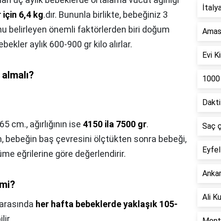
İtalya
 için 6,4 kg
.dır. Bununla birlikte, bebeğiniz 3
u belirleyen önemli faktörlerden biri doğum
Amasr
ebekler aylık 600-900 gr kilo alırlar.
Evi K
 almalı?
1000 
Dakti
65 cm., ağırlığının ise
4150 ila 7500 gr
.
Saç ç
m, bebeğin baş çevresini ölçtükten sonra bebeği,
Eyfel 
e eğrilerine göre değerlendirir.
Ankar
 mi?
Ali Ku
y arasında
her hafta bebeklerde yaklaşık 105-
lir.
Monte