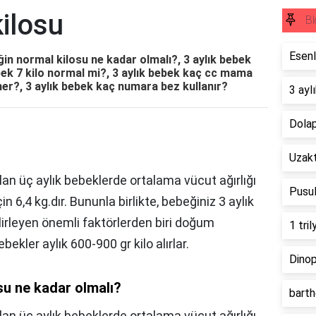
kilosu
Bl
Esenl
eğin normal kilosu ne kadar olmalı?, 3 aylık bebek
ebek 7 kilo normal mi?, 3 aylık bebek kaç cc mama
mer?, 3 aylık bebek kaç numara bez kullanır?
3 ayl
Dolap
Uzakt
an üç aylık bebeklerde ortalama vücut ağırlığı
Pusul
çin 6,4 kg.dır. Bununla birlikte, bebeğiniz 3 aylık
irleyen önemli faktörlerden biri doğum
1 tri
ebekler aylık 600-900 gr kilo alırlar.
Dinop
su ne kadar olmalı?
bartho
an üç aylık bebeklerde ortalama vücut ağırlığı