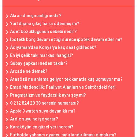
Akran danişmanliği nedir?
Yurtdışına çıkış harcı ödenmiş mi?
Adet bozukluğunun sebebi nedir?
İpotekli borç devam ettiği sürece ipotek devam eder mi?
Adıyaman'dan Konya'ya kaç saat gidilecek?
En iyi çelik takı markası hangisi?
Subay şapkası neden takılır?
Arcade ne demek?
Atasözü ne anlama geliyor tek kanatla kuş uçmuyor mu?
Emad Madencilik: Faaliyet Alanları ve Sektördeki Yeri
Pragmatizm ve faydacılık aynı şey mi?
0 212 824 20 38 nerenin numarası?
Apple 9 watch suya dayanıklı mı?
Ardıç suyu ne işe yarar?
Karaköyün en güzel yeri neresi?
Futbolda yabancı oyuncu sınırlandırılması olmalı mı?