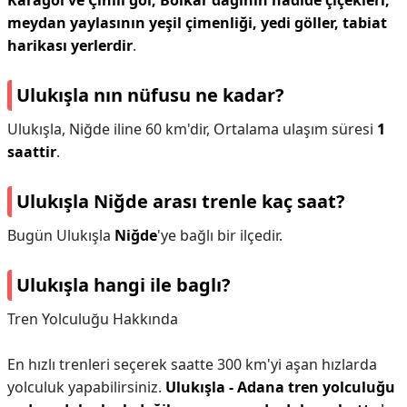
Karagöl ve Çinili göl, Bolkar dağının nadide çiçekleri,
meydan yaylasının yeşil çimenliği, yedi göller, tabiat
harikası yerlerdir
.
Ulukışla nın nüfusu ne kadar?
Ulukışla, Niğde iline 60 km'dir, Ortalama ulaşım süresi
1
saattir
.
Ulukışla Niğde arası trenle kaç saat?
Bugün Ulukışla
Niğde
'ye bağlı bir ilçedir.
Ulukışla hangi ile baglı?
Tren Yolculuğu Hakkında
En hızlı trenleri seçerek saatte 300 km'yi aşan hızlarda
yolculuk yapabilirsiniz.
Ulukışla - Adana tren yolculuğu