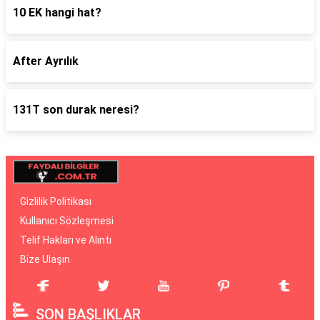
10 EK hangi hat?
After Ayrılık
131T son durak neresi?
Gizlilik Politikası
Kullanıcı Sözleşmesi
Telif Hakları ve Alıntı
Bize Ulaşın
SON BAŞLIKLAR