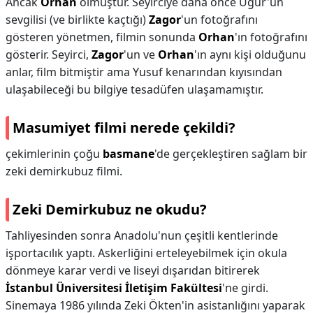
Ancak
Orhan
ölmüştür. Seyirciye daha önce Uğur'un
sevgilisi (ve birlikte kaçtığı)
Zagor
'un fotoğrafını
gösteren yönetmen, filmin sonunda
Orhan
'ın fotoğrafını
gösterir. Seyirci,
Zagor
'un ve
Orhan
'ın aynı kişi olduğunu
anlar, film bitmiştir ama Yusuf kenarından kıyısından
ulaşabileceği bu bilgiye tesadüfen ulaşamamıştır.
Masumiyet filmi nerede çekildi?
çekimlerinin çoğu
basmane
'de gerçekleştiren sağlam bir
zeki demirkubuz filmi.
Zeki Demirkubuz ne okudu?
Tahliyesinden sonra Anadolu'nun çeşitli kentlerinde
işportacılık yaptı. Askerliğini erteleyebilmek için okula
dönmeye karar verdi ve liseyi dışarıdan bitirerek
İstanbul Üniversitesi İletişim Fakültesi
'ne girdi.
Sinemaya 1986 yılında Zeki Ökten'in asistanlığını yaparak