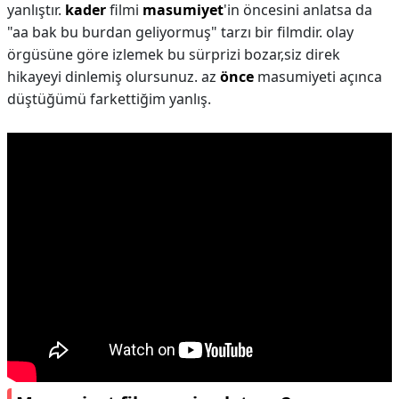
yanlıştır.
kader
filmi
masumiyet
'in öncesini anlatsa da
"aa bak bu burdan geliyormuş" tarzı bir filmdir. olay
örgüsüne göre izlemek bu sürprizi bozar,siz direk
hikayeyi dinlemiş olursunuz. az
önce
masumiyeti açınca
düştüğümü farkettiğim yanlış.