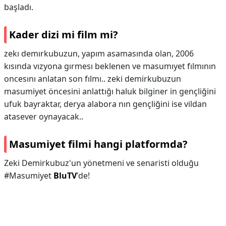
başladı.
Kader dizi mi film mi?
zekı demırkubuzun, yapım asamasında olan, 2006
kısında vızyona gırmesı beklenen ve masumıyet fılmının
oncesını anlatan son fılmı.. zeki demirkubuzun
masumiyet öncesini anlattığı haluk bilginer in gençliğini
ufuk bayraktar, derya alabora nın gençliğini ise vildan
atasever oynayacak..
Masumiyet filmi hangi platformda?
Zeki Demirkubuz'un yönetmeni ve senaristi olduğu
#Masumiyet
BluTV
'de!