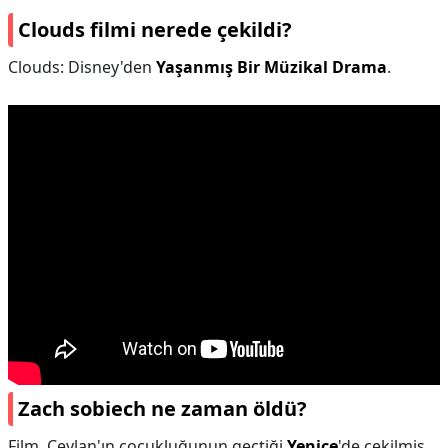
Clouds filmi nerede çekildi?
Clouds: Disney'den
Yaşanmış Bir Müzikal Drama
.
Zach sobiech ne zaman öldü?
Film, Ceylan'ın çocukluğunun geçtiği
Yenice
'de çekilmiş.