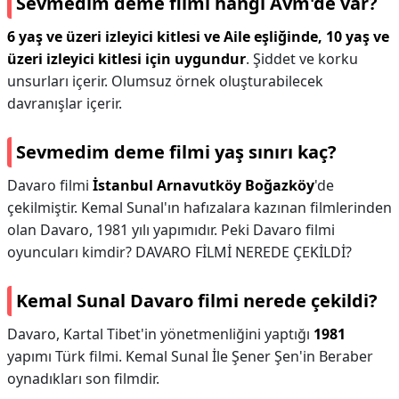
Sevmedim deme filmi hangi Avm'de var?
6 yaş ve üzeri izleyici kitlesi ve Aile eşliğinde, 10 yaş ve
üzeri izleyici kitlesi için uygundur
. Şiddet ve korku
unsurları içerir. Olumsuz örnek oluşturabilecek
davranışlar içerir.
Sevmedim deme filmi yaş sınırı kaç?
Davaro filmi
İstanbul Arnavutköy Boğazköy
'de
çekilmiştir. Kemal Sunal'ın hafızalara kazınan filmlerinden
olan Davaro, 1981 yılı yapımıdır. Peki Davaro filmi
oyuncuları kimdir? DAVARO FİLMİ NEREDE ÇEKİLDİ?
Kemal Sunal Davaro filmi nerede çekildi?
Davaro, Kartal Tibet'in yönetmenliğini yaptığı
1981
yapımı Türk filmi. Kemal Sunal İle Şener Şen'in Beraber
oynadıkları son filmdir.