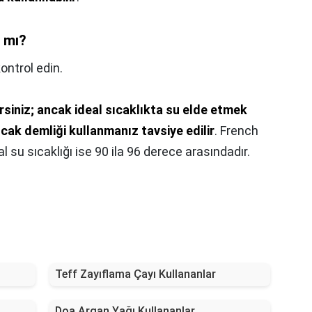
r mı?
kontrol edin.
lirsiniz; ancak ideal sıcaklıkta su elde etmek
ocak demliği kullanmanız tavsiye edilir
. French
l su sıcaklığı ise 90 ila 96 derece arasındadır.
Teff Zayıflama Çayı Kullananlar
Doa Argan Yağı Kullananlar