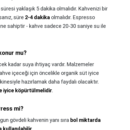
resi yaklaşık 5 dakika olmalıdır. Kahvenizi bir
sanız, süre
2-4 dakika
olmalıdır. Espresso
ine sahiptir - kahve sadece 20-30 saniye su ile
 konur mu?
cek kadar suya ihtiyaç vardır. Malzemeler
kahve içeceği için öncelikle organik süt iyice
kinesiyle hazırlamak daha faydalı olacaktır.
e iyice köpürtülmelidir
.
Press mi?
lgun gövdeli kahvenin yanı sıra
bol miktarda
kullanılabilir
.