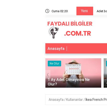
Yeni
luğunun sebebi nedir?
Cuma 02:20
Anasayfa
Ne Olur
Ne Olur
‹
1 Ay Adet Olmayınca Ne
Olur?
1 Ay Aç Kalırsak Ne Olur?
Anasayfa
Kullananlar
İkea French P