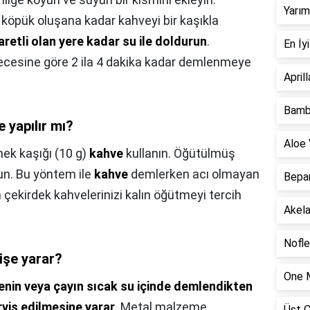
Yarım
r köpük oluşana kadar kahveyi bir kaşıkla
retli olan yere kadar su ile doldurun
.
En İy
erecesine göre 2 ila 4 dakika kadar demlenmeye
April
Bambi
e yapılır mı?
Aloe 
mek kaşığı (10 g)
kahve
kullanın. Öğütülmüş
un. Bu yöntem ile
kahve
demlerken acı olmayan
Bepan
 çekirdek kahvelerinizi kalın öğütmeyi tercih
Akela
Nofle
işe yarar?
One M
enin veya çayın sıcak su içinde demlendikten
rvis edilmesine yarar
. Metal malzeme
Üst Ç