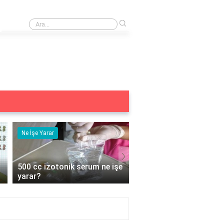
›
Adet bozukluğunun sebebi nedir?
Ne İşe Yarar
Eş Anlamlısı
›
ne işe
5 duyu organımız ne işe
Acemi Kelimesini
yarar?
Anlamlısı Nedir?