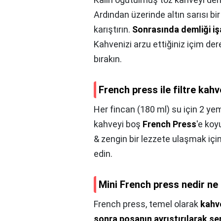
Ardından üzerinde altın sarısı bi
karıştırın.
Sonrasında demliği işa
Kahvenizi arzu ettiğiniz içim d
bırakın.
French press ile filtre kahv
Her fincan (180 ml) su için 2 ye
kahveyi boş
French Press
'e koy
& zengin bir lezzete ulaşmak için
edin.
Mini French press nedir ne 
French press, temel olarak
kahv
sonra posanın ayrıştırılarak se