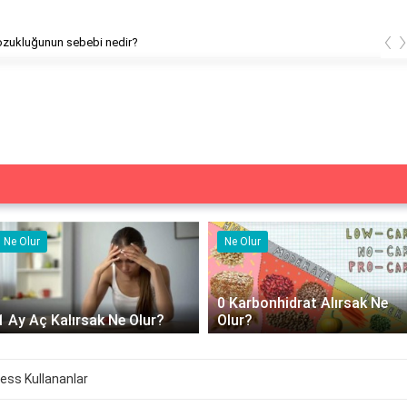
‹
Adet bozukluğunun sebebi nedir?
Ne Olur
Ne İşe Yarar
0 Karbonhidrat Alırsak Ne
500 cc izotonik serum 
Olur?
yarar?
ress Kullananlar