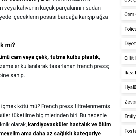
yın veya kahvenin küçük parçalarının sudan
Cem G
ayede içeceklerin posası bardağa karışıp ağza
Folic
Diyet
ik mi?
ümü cam veya çelik, tutma kulbu plastik
,
Cilli
zemeler kullanılarak tasarlanan french press;
İkea 
bine sahip.
Hyalü
Zespi
i içmek kötü mü? French press filtrelenmemiş
ler tüketilme biçimlerinden biri. Bu nedenle
Emily
knik olarak,
kardiyovasküler hastalık ve ölüm
Foste
emeyelim ama daha az sağlıklı kategoriye