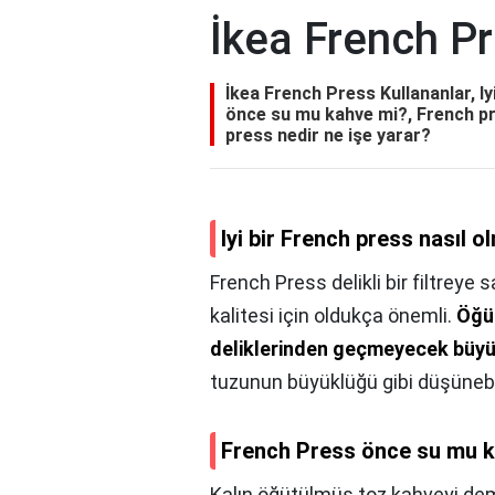
İkea French Pr
İkea French Press Kullananlar, Iy
önce su mu kahve mi?, French pres
press nedir ne işe yarar?
Iyi bir French press nasıl o
French Press delikli bir filtreye
kalitesi için oldukça önemli.
Öğüt
deliklerinden geçmeyecek büyü
tuzunun büyüklüğü gibi düşünebil
French Press önce su mu 
Kalın öğütülmüş toz kahveyi deml