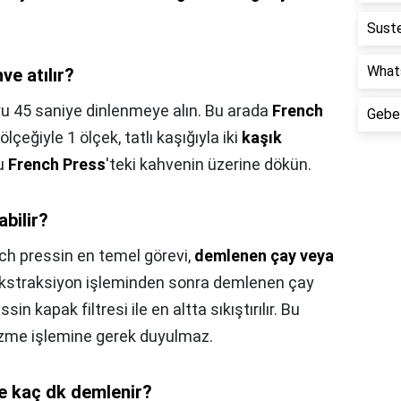
Suste
Whats
ve atılır?
yu 45 saniye dinlenmeye alın. Bu arada
French
Gebel
ölçeğiyle 1 ölçek, tatlı kaşığıyla iki
kaşık
yu
French Press
'teki kahvenin üzerine dökün.
abilir?
ch pressin en temel görevi,
demlenen çay veya
Ekstraksiyon işleminden sonra demlenen çay
n kapak filtresi ile en altta sıkıştırılır. Bu
üzme işlemine gerek duyulmaz.
te kaç dk demlenir?