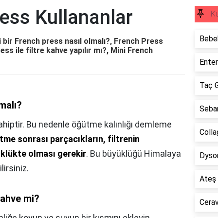
ess Kullananlar
Ku
Bebek
i bir French press nasıl olmalı?, French Press
s ile filtre kahve yapılır mı?, Mini French
Enter
Taç G
lmalı?
Sebam
 sahiptir. Bu nedenle öğütme kalınlığı demleme
Colla
me sonrası parçacıkların, filtrenin
klükte olması gerekir
. Bu büyüklüğü Himalaya
Dyson
irsiniz.
Ateş 
kahve mi?
Cerav
iğe koyun ve suyun bir kısmını ekleyin.