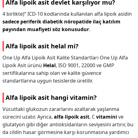
Alfa lipoik asit devlet karşılıyor mu?
4 birlikte)” ICD-10 kodlarında kullanılan alfa lipoik asidin
sadece periferik diabetik nöropatide ilaç katılım
payından muafiyeti söz konusudur
.
Alfa lipoik asit helal mi?
One Up Alfa Lipoik Asit Kalite Standartları One Up Alfa
Lipoik Asit ürünü
Helal
, ISO 9001, 22000 ve GMP
sertifikalarına sahip olan ve kalite güvence
standartlarına uygun tesislerde üretilir.
Alfa lipoik asit hangi vitamin?
Vücuttaki glukozun zararlarını azaltarak yaşlanma
sürecini uzatır. Ayrıca,
alfa
-
lipoik asit
, C
vitamini
ve
glutatyon gibi diğer antioksidanların seviyesini artırır, bu
da cildin hasar görmesine karşı korunmasına yardımcı