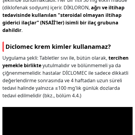
şeklinde sunulmaktadır. Her bir fitil 50 mg etkin madde
(diklofenak sodyum) içerir. DİKLORON,
ağrı ve iltihap
tedavisinde kullanılan "steroidal olmayan iltihap
giderici ilaçlar” (NSAİİ'ler) isimli bir ilaç grubuna
dahildir
.
Diclomec krem kimler kullanamaz?
Uygulama şekli: Tabletler sıvı ile, bütün olarak,
tercihen
yemekle birlikte
yutulmalıdır ve bölünmemeli ya da
çiğnenmemelidir. hastalar DİCLOMEC ile sadece dikkatli
değerlendirme sonrasında ve 4 haftadan uzun süreli
tedavi halinde yalnızca ≤100 mg'lık günlük dozlarda
tedavi edilmelidir (bkz., bölüm 4.4.)