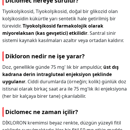
Diclomec nereye sürülür?
Tiyokolşikosid, Tiyokolşikosid, doğal bir glikozid olan
kolşikosidin kükürtle yarı sentetik hale getirilmiş bir
türevidir.
Tiyokolşikosid farmakolojik olarak
miyorelaksan (kas gevşetici) etkilidir
. Santral sinir
sistemi kaynaklı kasılmaları azaltır veya ortadan kaldırır.
Dikloron nedir ne işe yarar?
Doz, genellikle günde 75 mg' lık bir ampuldür,
üst dış
kadrana derin intragluteal enjeksiyon şeklinde
uygulanır
. Ciddi durumlarda (örneğin; kolik) günlük doz
istisnai olarak birkaç saat ara ile 75 mg'lık iki enjeksiyona
(her bir kalçaya birer tane) çıkarılabilir.
Diclomec ne zaman içilir?
DİKLORON kremimsi beyaz renkte, düzgün yüzeyli fitil