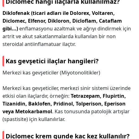
Diclomec hangi ilaçlarla kullanılmaz?
Diklofenak (ticari adları ile Dolorex, Voltaren,
Diclomec, Elfenor, Dikloron, Dicloflam, Cataflam
gibi...)
enflamasyonu azaltmak ve ağrıyı dindirmek için
artrit ve akut sakatlanmalarda kullanılan bir non
steroidal antiinflamatuar ilaçtır.
Kas gevşetici ilaçlar hangileri?
Merkezi kas gevşeticiler (Miyotonolitikler)
Merkezi kas gevşeticiler, merkezi sinir sistemi üzerinde
etkisi olan ilaçlardır, örneğin:
Tetrazepam, Flupirtin,
Tizanidin, Baklofen, Pridinol, Tolperison, Eperison
veya Metokarbamol
. Kas tonusunda patolojik artışlar
(spastisite) için kullanılırlar.
Diclomec krem gunde kac kez kullanılır?