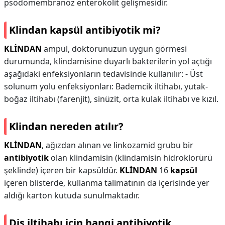
psödomembranöz enterokolit gelişmesidir.
Klindan kapsül antibiyotik mi?
KLİNDAN
ampul, doktorunuzun uygun görmesi
durumunda, klindamisine duyarlı bakterilerin yol açtığı
aşağıdaki enfeksiyonların tedavisinde kullanılır: - Üst
solunum yolu enfeksiyonları: Bademcik iltihabı, yutak-
boğaz iltihabı (farenjit), sinüzit, orta kulak iltihabı ve kızıl.
Klindan nereden atılır?
KLİNDAN
, ağızdan alınan ve linkozamid grubu bir
antibiyotik
olan klindamisin (klindamisin hidroklorürü
şeklinde) içeren bir kapsüldür.
KLİNDAN
16
kapsül
içeren blisterde, kullanma talimatının da içerisinde yer
aldığı karton kutuda sunulmaktadır.
Diş iltihabı için hangi antibiyotik