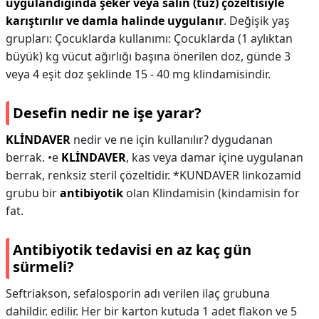
uygulandığında şeker veya salin (tuz) çözeltisiyle
karıştırılır ve damla halinde uygulanır
. Değişik yaş
grupları: Çocuklarda kullanımı: Çocuklarda (1 aylıktan
büyük) kg vücut ağırlığı başına önerilen doz, günde 3
veya 4 eşit doz şeklinde 15 - 40 mg klindamisindir.
Desefin nedir ne işe yarar?
KLİNDAVER
nedir ve ne için kullanılır? dygudanan
berrak. •e
KLİNDAVER
, kas veya damar içine uygulanan
berrak, renksiz steril çözeltidir. *KUNDAVER linkozamid
grubu bir
antibiyotik
olan Klindamisin (kindamisin for
fat.
Antibiyotik tedavisi en az kaç gün
sürmeli?
Seftriakson, sefalosporin adı verilen ilaç grubuna
dahildir. edilir. Her bir karton kutuda 1 adet flakon ve 5