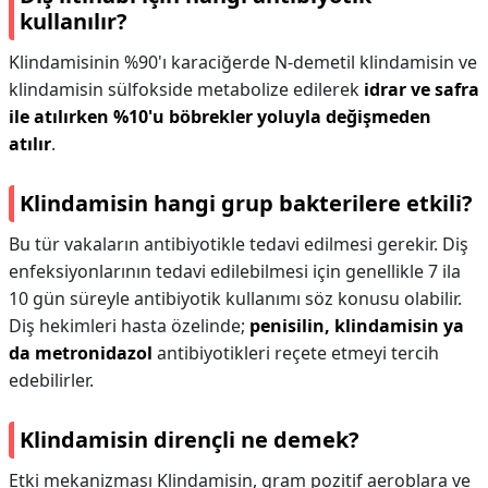
kullanılır?
Klindamisinin %90'ı karaciğerde N-demetil klindamisin ve
klindamisin sülfokside metabolize edilerek
idrar ve safra
ile atılırken %10'u böbrekler yoluyla değişmeden
atılır
.
Klindamisin hangi grup bakterilere etkili?
Bu tür vakaların antibiyotikle tedavi edilmesi gerekir. Diş
enfeksiyonlarının tedavi edilebilmesi için genellikle 7 ila
10 gün süreyle antibiyotik kullanımı söz konusu olabilir.
Diş hekimleri hasta özelinde;
penisilin, klindamisin ya
da metronidazol
antibiyotikleri reçete etmeyi tercih
edebilirler.
Klindamisin dirençli ne demek?
Etki mekanizması Klindamisin, gram pozitif aeroblara ve