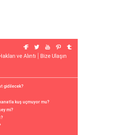
Hakları ve Alıntı
Bize Ulaşın
t gidilecek?
 kanatla kuş uçmuyor mu?
şey mi?
ı?
?