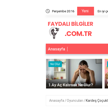
Yeni
arkası hangisi?
Perşembe 20:16
En iyi 
Anasayfa
r
Ne Olur
‹
Adet Olmayınca Ne
1 Ay Aç Kalırsak Ne Olur?
Anasayfa
Oyuncuları
Kardeş Çoçukl