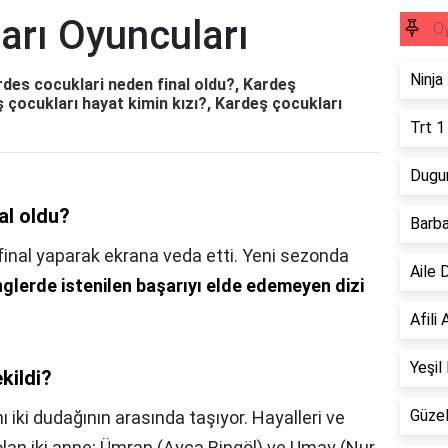
arı Oyuncuları
Oy
Ninja
des cocuklari neden final oldu?, Kardeş
ş çocukları hayat kimin kızı?, Kardeş çocukları
Trt 1
Dugun
al oldu?
Barba
final yaparak ekrana veda etti. Yeni sezonda
Aile 
inglerde istenilen başarıyı elde edemeyen dizi
Afili
Yeşil
kildi?
Güzel
ı iki dudağının arasında taşıyor. Hayalleri ve
olan iki anne; Ümran (Ayça Bingöl) ve Umay (Nur