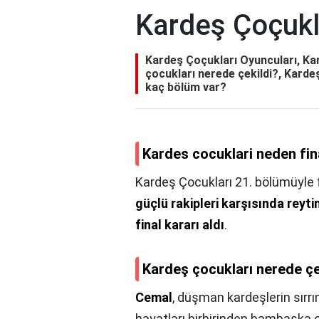
Kardeş Çoçukl
Kardeş Çoçukları Oyuncuları, Kar
çocukları nerede çekildi?, Karde
kaç bölüm var?
Kardes cocuklari neden fin
Kardeş Çocukları 21. bölümüyle 
güçlü rakipleri karşısında reyt
final kararı aldı
.
Kardeş çocukları nerede çe
Cemal
, düşman kardeşlerin sırrın
hayatları birbirinden bambaşka 