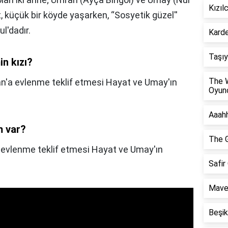
Kızıl
, küçük bir köyde yaşarken, “Sosyetik güzel''
l'dadır.
Karde
Taşıy
n kızı?
The 
ran'a evlenme teklif etmesi Hayat ve Umay'ın
Oyunc
Aaahh
m var?
The G
'a evlenme teklif etmesi Hayat ve Umay'ın
Safir
Maver
Beşik