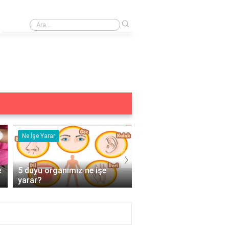
›
En iyi çelik takı markası hangisi?
Ne İşe Yarar
Eş Anlamlısı
›
e
5 duyu organımız ne işe
Acemi Kelimesinin Eş
yarar?
Anlamlısı Nedir?