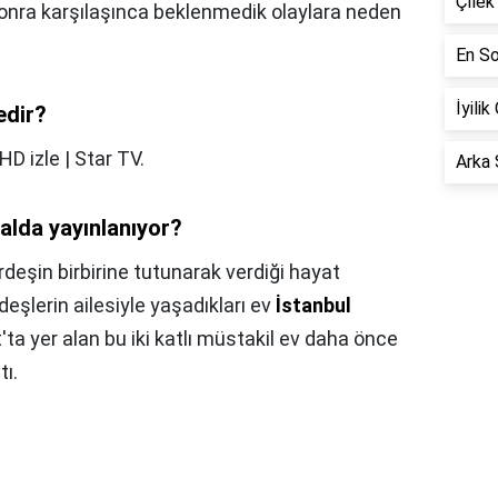
Çilek
r sonra karşılaşınca beklenmedik olaylara neden
En So
İyilik
edir?
HD izle | Star TV.
Arka 
alda yayınlanıyor?
eşin birbirine tutunarak verdiği hayat
eşlerin ailesiyle yaşadıkları ev
İstanbul
at'ta yer alan bu iki katlı müstakil ev daha önce
tı.