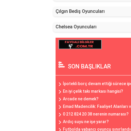
Çılgın Bediş Oyuncuları
Chelsea Oyuncuları
SON BAŞLIKLAR
İpotekli borç devam ettiği sürece 
En iyi çelik takı markası hangisi?
Arcade ne demek?
Emad Madencilik: Faaliyet Alanları 
0 212 824 20 38 nerenin numarası?
Ardıç suyu ne işe yarar?
Futbolda yabancı oyuncu sınırlandı