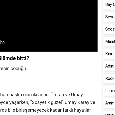
Bay 
Sevda
Scott
Manif
Kıbrı
ölümde bitti?
Adını
uzenin çocuğu.
Rocky
Lupin
en bambaşka olan iki anne; Ümran ve Umay.
köyde yaşarken, “Sosyetik güzel'' Umay Karay ve
Aramı
lerde bile birleşemeyecek kadar farklı hayatlar