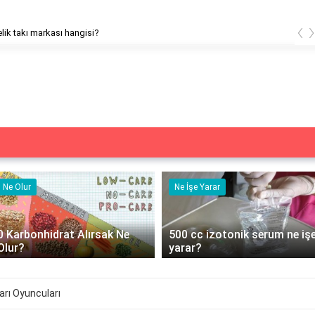
‹
çelik takı markası hangisi?
Ne Olur
Ne İşe Yarar
0 Karbonhidrat Alırsak Ne
500 cc izotonik serum ne iş
Olur?
yarar?
arı Oyuncuları