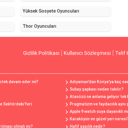
Yüksek Sosyete Oyuncuları
Thor Oyuncuları
Gizlilik Politikası
Kullanıcı Sözleşmesi
Telif 
ipotek devam eder mi?
Adıyaman'dan Konya'ya kaç saa
Subay şapkası neden takılır?
Atasözü ne anlama geliyor tek
ve Sektördeki Yeri
Pragmatizm ve faydacılık aynı 
Apple 9 watch suya dayanıklı m
Karaköyün en güzel yeri neresi
rılması olmalı mı?
Hafif şaşılık nedir?