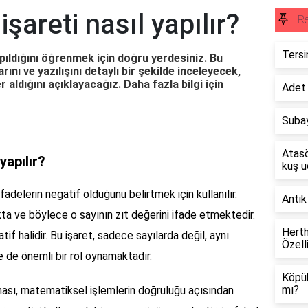
şareti nasıl yapılır?
R
Tersi
pıldığını öğrenmek için doğru yerdesiniz. Bu
arını ve yazılışını detaylı bir şekilde inceleyecek,
 aldığını açıklayacağız. Daha fazla bilgi için
Adet 
Subay
Atasö
yapılır?
kuş 
fadelerin negatif olduğunu belirtmek için kullanılır.
Antik
kta ve böylece o sayının zıt değerini ifade etmektedir.
Herth
atif halidir. Bu işaret, sadece sayılarda değil, aynı
Özell
e önemli bir rol oynamaktadır.
Köpük
mı?
ılması, matematiksel işlemlerin doğruluğu açısından