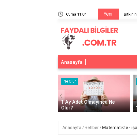
Yeni
?
Cuma 11:04
Bitkini
Anasayfa
 Yarar
Ne Olur
‹
ktör güneş kremi ne işe
1 Ay Adet Olmayınca Ne
?
Olur?
Anasayfa
Rehber
Matematikte - işar