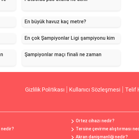
En büyük havuz kaç metre?
En çok Şampiyonlar Ligi şampiyonu kim
on
Şampiyonlar maçı finali ne zaman
Gizlilik Politikası
Kullanıcı Sözleşmesi
Telif 
Ortez cihazı nedir?
 nedir?
Tersine çevirme alıştırması ne
Akran danişmanliği nedir?