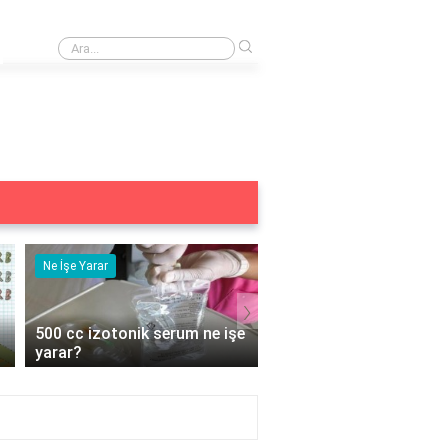
›
Bitkinin solunum ve boşaltım organı nedir?
Ne İşe Yarar
Ne İşe Yarar
›
500 cc izotonik serum ne işe
5 duyu organımız ne iş
yarar?
yarar?