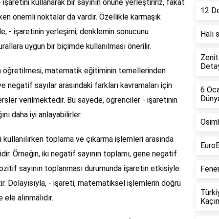
işaretini kullanarak bir sayının önüne yerleştiririz, fakat
12 D
en önemli noktalar da vardır. Özellikle karmaşık
, - işaretinin yerleşimi, denklemin sonucunu
Halı 
rallara uygun bir biçimde kullanılması önerilir.
Zenit
Detay
in öğretilmesi, matematik eğitiminin temellerinden
 ve negatif sayılar arasındaki farkları kavramaları için
6 Oca
Dünya
sler verilmektedir. Bu sayede, öğrenciler - işaretinin
nı daha iyi anlayabilirler.
Osimh
ti kullanılırken toplama ve çıkarma işlemleri arasında
EuroB
dir. Örneğin, iki negatif sayının toplamı, gene negatif
 pozitif sayının toplanması durumunda işaretin etkisiyle
Fener
 Dolayısıyla, - işareti, matematiksel işlemlerin doğru
Türki
e ele alınmalıdır.
Kaçın