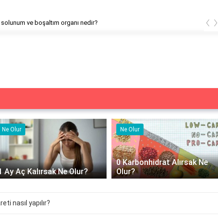
‹
n solunum ve boşaltım organı nedir?
Ne Olur
Ne Olur
0 Karbonhidrat Alırsak Ne
1 Ay Aç Kalırsak Ne Olur?
Olur?
eti nasıl yapılır?