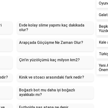
Oyunc
Galat
i
Evde kolay slime yapımı kaç dakikada
Beşik
olur?
Yüzd
Kale 
Arapçada Göçüşme Ne Zaman Olur?
Türki
Çin'in yüzölçümü kaç milyon km2?
Yeni 
Öneml
edir?
Kinik ve stoacı arasındaki fark nedir?
Boğazlı bot mu daha iyi boğazlı
ayakkabı mı?
 ve
Futbolda pas atana ne denir