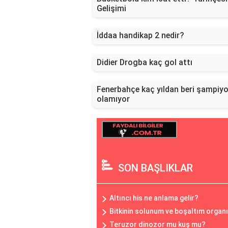
Gelişimi
İddaa handikap 2 nedir?
Didier Drogba kaç gol attı
Fenerbahçe kaç yıldan beri şampiy
olamıyor
SON BAŞLIKLAR
Altıncı his ne anlama gelir?
Bitkinin solunum ve boşaltım organı
Teruzor dinozor mu kuş mu?