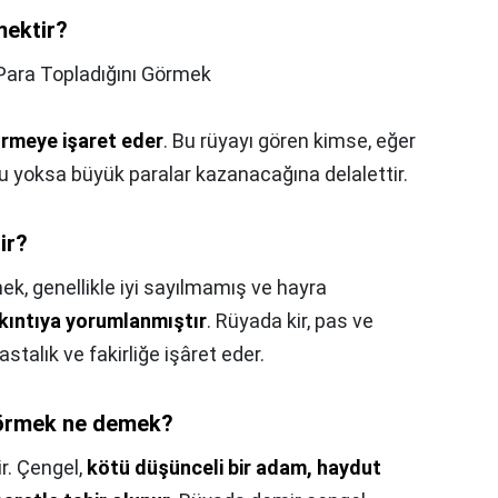
mektir?
Para Topladığını Görmek
ürmeye işaret eder
. Bu rüyayı gören kimse, eğer
u yoksa büyük paralar kazanacağına delalettir.
ir?
mek, genellikle iyi sayılmamış ve hayra
kıntıya yorumlanmıştır
. Rüyada kir, pas ve
stalık ve fakirliğe işâret eder.
görmek ne demek?
r. Çengel,
kötü düşünceli bir adam, haydut