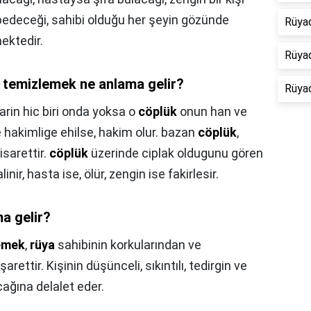
bedeceği, sahibi olduğu her şeyin gözünde
Rüyad
ektedir.
Rüya
i temizlemek ne anlama gelir?
Rüyad
arin hic biri onda yoksa o
cöplük
onun han ve
e hakimlige ehilse, hakim olur. bazan
cöplük
,
isarettir.
cöplük
üzerinde ciplak oldugunu gören
ir, hasta ise, ölür, zengin ise fakirlesir.
a gelir?
lemek
,
rüya
sahibinin korkularından ve
ttir. Kişinin düşünceli, sıkıntılı, tedirgin ve
cağına delalet eder.