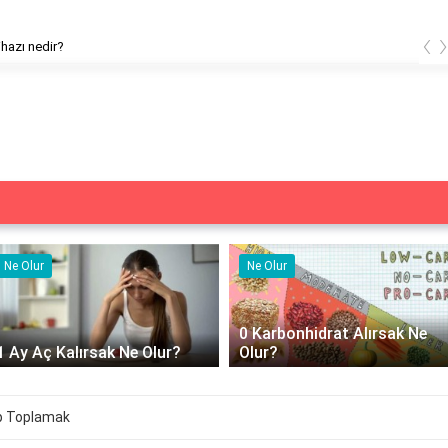
‹
ihazı nedir?
Ne Olur
Ne İşe Yarar
0 Karbonhidrat Alırsak Ne
500 cc izotonik serum ne iş
Olur?
yarar?
p Toplamak