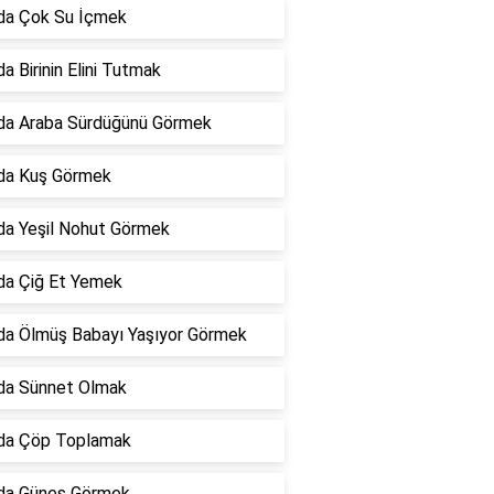
da Çok Su İçmek
a Birinin Elini Tutmak
da Araba Sürdüğünü Görmek
da Kuş Görmek
da Yeşil Nohut Görmek
da Çiğ Et Yemek
da Ölmüş Babayı Yaşıyor Görmek
da Sünnet Olmak
da Çöp Toplamak
da Güneş Görmek