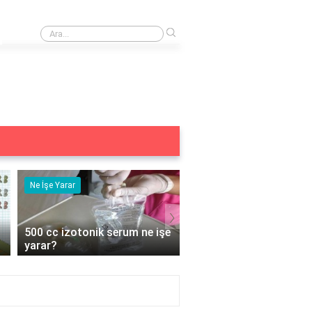
›
Ortez cihazı nedir?
Ne İşe Yarar
Eş Anlamlısı
›
e
5 duyu organımız ne işe
Acemi Kelimesinin Eş
yarar?
Anlamlısı Nedir?