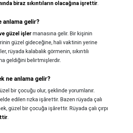
mında biraz sıkıntıların olacağına işrettir
.
e anlama gelir?
ve güzel işler
manasına gelir. Bir kişinin
rinin güzel gideceğine, hali vaktinin yerine
er, rüyada kalabalık görmenin, sıkıntılı
geldiğini belirtmişlerdir.
k ne anlama gelir?
zel bir çocuğu olur, şeklinde yorumlanır.
lde edilen rızka işârettir. Bazen rüyada çalı
k, güzel bir çocuğa işârettir. Rüyada çalı çırpı
ttir
.