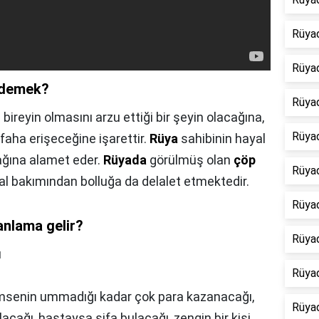
Rüya
Rüya
 demek?
Rüyad
 bireyin olmasını arzu ettiği bir şeyin olacağına,
Rüyad
efaha erişeceğine işarettir.
Rüya
sahibinin hayal
ağına alamet eder.
Rüyada
görülmüş olan
çöp
Rüya
al bakımından bolluğa da delalet etmektedir.
Rüya
nlama gelir?
Rüya
ı
Rüyad
imsenin ummadığı kadar çok para kazanacağı,
Rüyad
ılacağı, hastaysa şifa bulacağı, zengin bir kişi