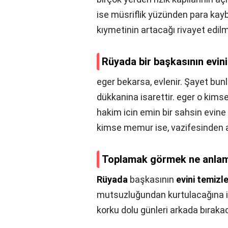
ise müsriflik yüzünden para kay
kıymetinin artacağı rivayet edilm
Rüyada bir başkasının evin
eger bekarsa, evlenir. Şayet bunl
dükkanina isarettir. eger o kims
hakim icin emin bir sahsin evine 
kimse memur ise, vazifesinden alin
Toplamak görmek ne anlam
Rüyada
başkasının
evini temiz
mutsuzluğundan kurtulacağına işare
korku dolu günleri arkada bıraka