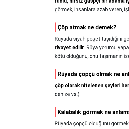
ruhlu, hırsız gaspçı bir adama i
görmek, insanlara azab veren, i
Çöp atmak ne demek?
Rüyada siyah poşet taşıdığını gö
rivayet edilir
. Rüya yorumu yapa
kötü olduğunu, onu taşımanın ise 
Rüyada çöpçü olmak ne anl
çöp olarak nitelenen şeyleri he
denize vs.)
Kalabalık görmek ne anlama
Rüyada çöpçü olduğunu görme