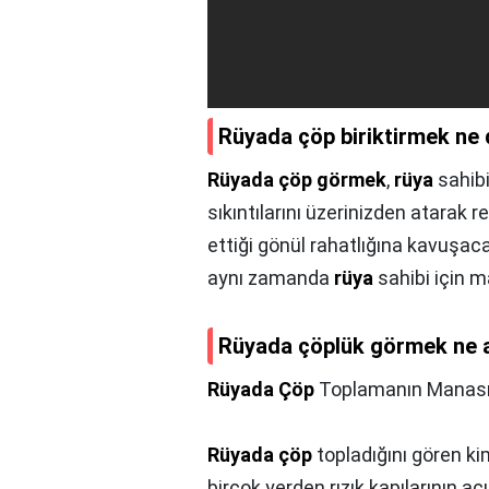
Rüyada çöp biriktirmek ne
Rüyada çöp görmek
,
rüya
sahibi
sıkıntılarını üzerinizden atarak r
ettiği gönül rahatlığına kavuşac
aynı zamanda
rüya
sahibi için m
Rüyada çöplük görmek ne a
Rüyada Çöp
Toplamanın Manas
Rüyada çöp
topladığını gören k
birçok yerden rızık kapılarının aç