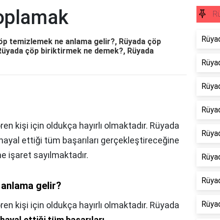
oplamak
Rü
Rüya
p temizlemek ne anlama gelir?, Rüyada çöp
 Rüyada çöp biriktirmek ne demek?, Rüyada
Rüyad
Rüyad
Rüya
en kişi için oldukça hayırlı olmaktadır. Rüyada
Rüya
ayal ettiği tüm başarıları gerçekleştireceğine
e işaret sayılmaktadır.
Rüya
Rüya
anlama gelir?
Rüya
en kişi için oldukça hayırlı olmaktadır. Rüyada
ayal ettiği tüm başarıları