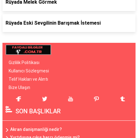
Rüyada Melek Görmek
Rüyada Eski Sevgilinin Barışmak İstemesi
Gizlilik Politikası
Kullanıcı Sözleşmesi
Telif Hakları ve Alıntı
Bize Ulaşın
SON BAŞLIKLAR
Akran danişmanliği nedir?
Yurtdışına çıkış harcı ödenmiş mi?