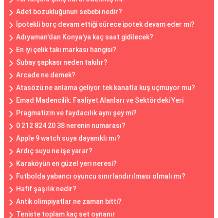
Adet bozukluğunun sebebi nedir?
İpotekli borç devam ettiği sürece ipotek devam eder mi?
Adıyaman'dan Konya'ya kaç saat gidilecek?
En iyi çelik takı markası hangisi?
Subay şapkası neden takılır?
Arcade ne demek?
Atasözü ne anlama geliyor tek kanatla kuş uçmuyor mu?
Emad Madencilik: Faaliyet Alanları ve Sektördeki Yeri
Pragmatizm ve faydacılık aynı şey mi?
0 212 824 20 38 nerenin numarası?
Apple 9 watch suya dayanıklı mı?
Ardıç suyu ne işe yarar?
Karaköyün en güzel yeri neresi?
Futbolda yabancı oyuncu sınırlandırılması olmalı mı?
Hafif şaşılık nedir?
Antik olimpiyatlar ne zaman bitti?
Teniste toplam kaç set oynanır