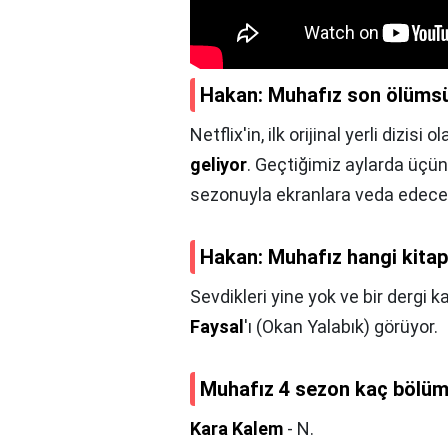
Hakan: Muhafız son ölüms
Netflix'in, ilk orijinal yerli dizis
geliyor
. Geçtiğimiz aylarda üçün
sezonuyla ekranlara veda edece
Hakan: Muhafız hangi kita
Sevdikleri yine yok ve bir derg
Faysal
'ı (Okan Yalabık) görüyor.
Muhafız 4 sezon kaç bölü
Kara Kalem
- N.