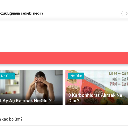
‹
ozukluğunun sebebi nedir?
Ne Olur
Ne İşe Yarar
0 Karbonhidrat Alırsak Ne
500 cc izotonik serum ne iş
Olur?
yarar?
n kaç bölüm?