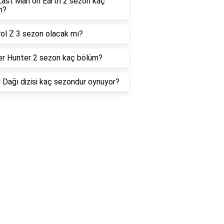
ast Man on Earth 2 sezon kaç
m?
ol Z 3 sezon olacak mı?
r Hunter 2 sezon kaç bölüm?
 Dağı dizisi kaç sezondur oynuyor?