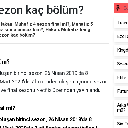
ezon kaç bölüm?
S
Trave
akan: Muhafız 4 sezon final mi?, Muhafız 5
ız son ölümsüz kim?, Hakan: Muhafız hangi
sezon kaç bölüm?
Ezel 
King
lüm?
Swee
luşan birinci sezon, 26 Nisan 2019'da 8
Elite
6 Mart 2020'de 7 bölümden oluşan üçüncü sezon
 final sezonu Netflix üzerinden yayınlandı.
Futu
Arka 
al mi?
mü?
luşan birinci sezon, 26 Nisan 2019'da 8
Six F
 6 Mart 2020'de 7 bölümden oluşan üçüncü