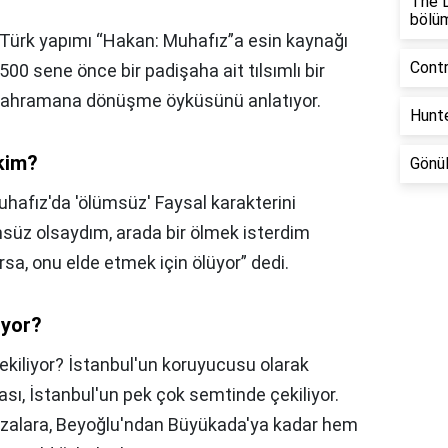
The L
bölü
lk Türk yapımı “Hakan: Muhafız”a esin kaynağı
Contr
00 sene önce bir padişaha ait tılsımlı bir
 kahramana dönüşme öyküsünü anlatıyor.
Hunte
kim?
Gönül
 Muhafız'da 'ölümsüz' Faysal karakterini
msüz olsaydım, arada bir ölmek isterdim
a, onu elde etmek için ölüyor” dedi.
iyor?
kiliyor? İstanbul'un koruyucusu olarak
ası, İstanbul'un pek çok semtinde çekiliyor.
plazalara, Beyoğlu'ndan Büyükada'ya kadar hem