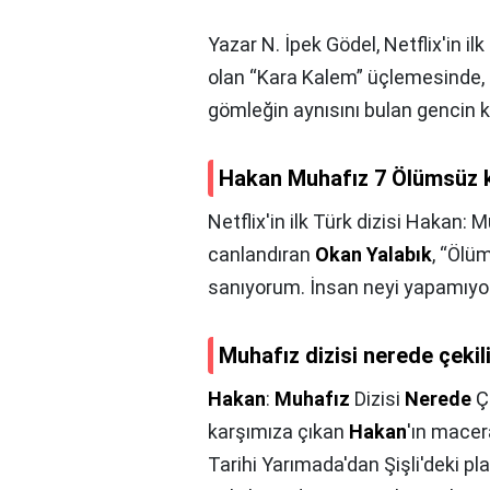
Yazar N. İpek Gödel, Netflix'in i
olan “Kara Kalem” üçlemesinde, 5
gömleğin aynısını bulan gencin
Hakan Muhafız 7 Ölümsüz 
Netflix'in ilk Türk dizisi Hakan:
canlandıran
Okan Yalabık
, “Ölü
sanıyorum. İnsan neyi yapamıyors
Muhafız dizisi nerede çekil
Hakan
:
Muhafız
Dizisi
Nerede
Çe
karşımıza çıkan
Hakan
'ın macer
Tarihi Yarımada'dan Şişli'deki 