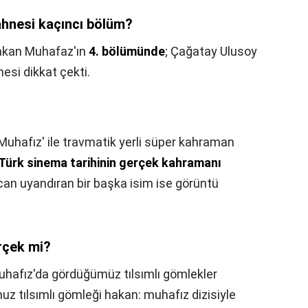
hnesi kaçıncı bölüm?
 Hakan Muhafaz'ın
4. bölümünde
; Çağatay Ulusoy
nesi dikkat çekti.
Muhafız' ile travmatik yerli süper kahraman
Türk sinema tarihinin gerçek kahramanı
an uyandıran bir başka isim ise görüntü
rçek mi?
 Muhafız'da gördüğümüz tılsımlı gömlekler
z tılsımlı gömleği hakan: muhafız dizisiyle