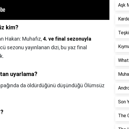
Aşk M
Karde
üz kim?
Teşki
i olan Hakan: Muhafız,
4. ve final sezonuyla
Kıyma
cü sezonu yayınlanan dizi, bu yaz final
k.
What 
ptan uyarlama?
Muha
i kapağında da öldürdüğünü düşündüğü Ölümsüz
Andr
Son Y
m?
The G