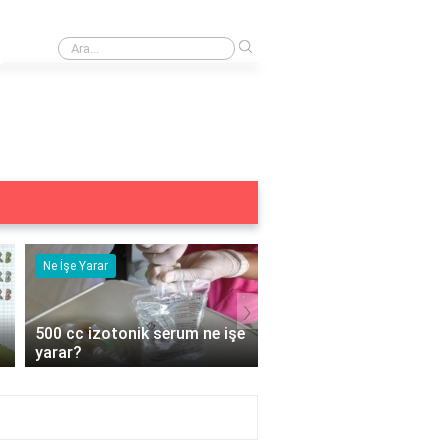
›
Adet bozukluğunun sebebi nedir?
Ne İşe Yarar
Eş Anlamlısı
›
e
5 duyu organımız ne işe
Acemi Kelimesinin Eş
yarar?
Anlamlısı Nedir?