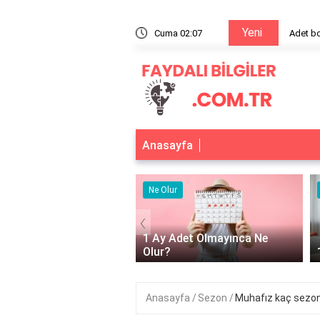
Yeni
n sebebi nedir?
Cuma 02:07
Adet b
Anasayfa
r
Ne Olur
‹
Adet Olmayınca Ne
1 Ay Aç Kalırsak Ne Olur?
Anasayfa
Sezon
Muhafız kaç sezo