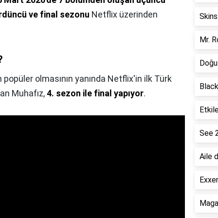
düncü ve final sezonu
Netflix üzerinden
Skins
Mr. R
?
Doğu 
en popüler olmasının yanında Netflix'in ilk Türk
Black
akan Muhafız,
4. sezon ile final yapıyor
.
Etkil
See 
Aile 
Exxen
Magar