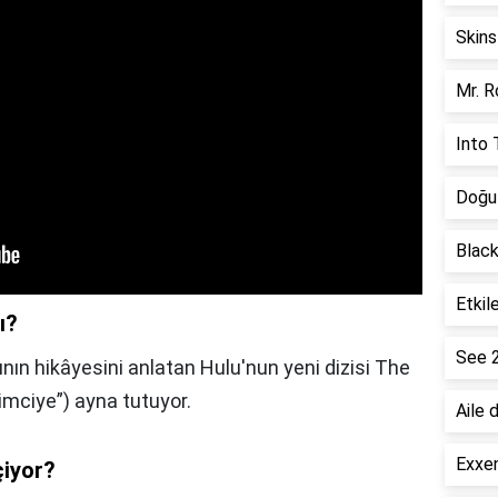
Skins
Mr. R
Into 
Doğu 
Black
Etkil
ı?
See 
ının hikâyesini anlatan Hulu'nun yeni dizisi The
şimciye”) ayna tutuyor.
Aile 
Exxen
çiyor?