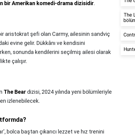
The G
n bir Amerikan komedi-drama dizisidir
.
The L
bölü
r aristokrat şefi olan Carmy, ailesinin sandviç
Contr
aki evine gelir. Dükkânı ve kendisini
Hunte
en, sonunda kendilerini seçilmiş ailesi olarak
ikte çalışır.
an
The Bear
dizisi, 2024 yılında yeni bölümleriyle
en izlenebilecek.
atformda?
, bolca baştan çıkarıcı lezzet ve hız trenini