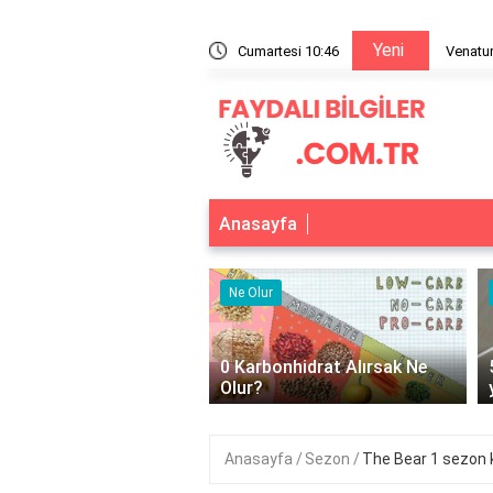
Yeni
la % kaç?
Cumartesi 10:46
Venatur
Anasayfa
r
Ne İşe Yarar
‹
bonhidrat Alırsak Ne
500 cc izotonik serum ne işe
yarar?
Anasayfa
Sezon
The Bear 1 sezon 