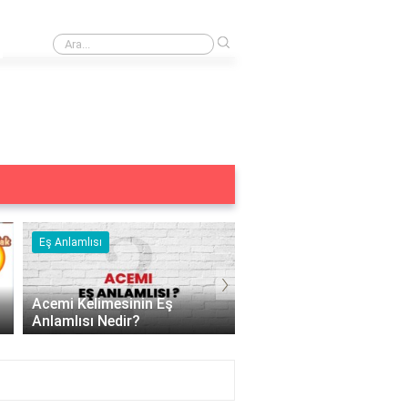
›
Rüyada Arkadaşının Eşiyle Öpüşmek
Eş Anlamlısı
Eş Anlamlısı
›
Aç Kelimesinin Eş Anlamlısı
Nedir?
Acizin Eş Anlamlısı Ned