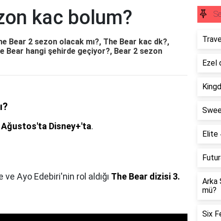
zon kac bolum?
S
Trave
e Bear 2 sezon olacak mı?, The Bear kac dk?,
e Bear hangi şehirde geçiyor?, Bear 2 sezon
Ezel 
King
ı?
Swee
 Ağustos'ta Disney+'ta
.
Elite
Futu
ve Ayo Edebiri'nin rol aldığı
The Bear dizisi 3.
Arka 
mü?
Six F