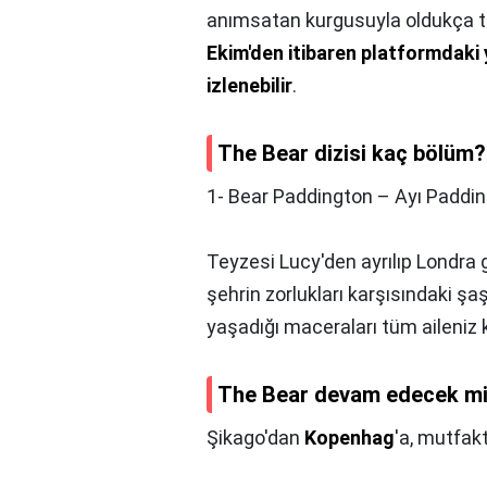
anımsatan kurgusuyla oldukça te
Ekim'den itibaren platformdaki 
izlenebilir
.
The Bear dizisi kaç bölüm?
1- Bear Paddington – Ayı Paddin
Teyzesi Lucy'den ayrılıp Londra 
şehrin zorlukları karşısındaki ş
yaşadığı maceraları tüm aileniz k
The Bear devam edecek m
Şikago'dan
Kopenhag
'a, mutfak