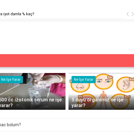
‹
a iyot damla % kaç?
Ne İşe Yarar
Eş Anlamlısı
5 duyu organımız ne işe
Acemi Kelimesinin Eş
yarar?
Anlamlısı Nedir?
kac bolum?