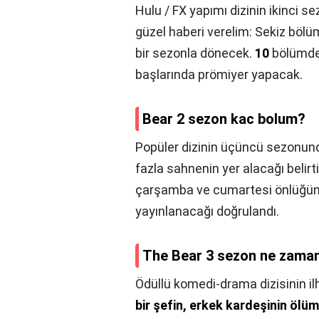
Hulu / FX yapımı dizinin ikinci se
güzel haberi verelim: Sekiz böl
bir sezonla dönecek.
10
bölümden
başlarında prömiyer yapacak.
Bear 2 sezon kac bolum?
Popüler dizinin üçüncü sezonun
fazla sahnenin yer alacağı belirt
çarşamba ve cumartesi önlüğün
yayınlanacağı doğrulandı.
The Bear 3 sezon ne zama
Ödüllü komedi-drama dizisinin i
bir şefin, erkek kardeşinin ölü