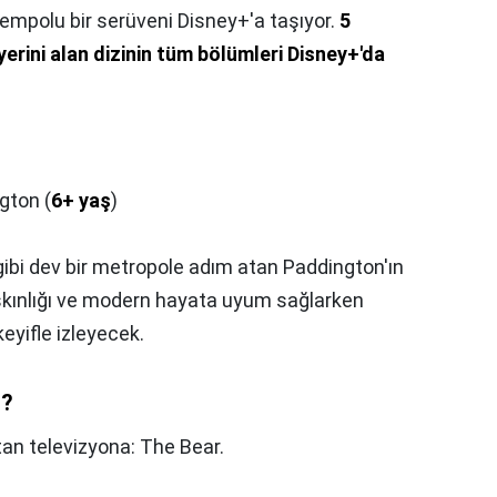
mpolu bir serüveni Disney+'a taşıyor.
5
yerini alan dizinin tüm bölümleri Disney+'da
gton (
6+ yaş
)
gibi dev bir metropole adım atan Paddington'ın
aşkınlığı ve modern hayata uyum sağlarken
eyifle izleyecek.
i?
tan televizyona: The Bear.