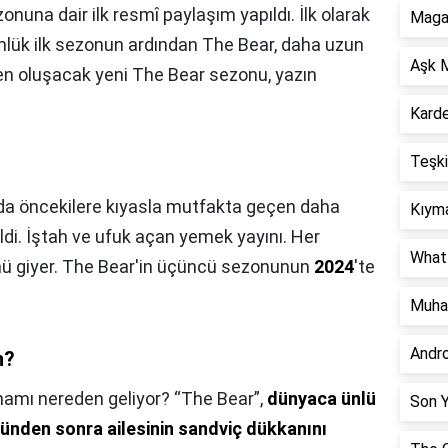
zonuna dair ilk resmî paylaşım yapıldı. İlk olarak
Magar
ümlük ilk sezonun ardından The Bear, daha uzun
Aşk M
 oluşacak yeni The Bear sezonu, yazın
Karde
Teşki
da öncekilere kıyasla mutfakta geçen daha
Kıyma
ildi. İştah ve ufuk açan yemek yayını. Her
What 
ü giyer. The Bear'in üçüncü sezonunun
2024
'te
Muha
Andr
n?
lhamı nereden geliyor? “The Bear”,
dünyaca ünlü
Son Y
münden sonra ailesinin sandviç dükkanını