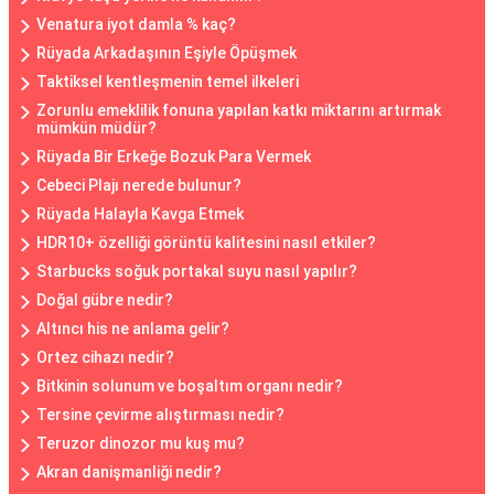
Venatura iyot damla % kaç?
Rüyada Arkadaşının Eşiyle Öpüşmek
Taktiksel kentleşmenin temel ilkeleri
Zorunlu emeklilik fonuna yapılan katkı miktarını artırmak
mümkün müdür?
Rüyada Bir Erkeğe Bozuk Para Vermek
Cebeci Plajı nerede bulunur?
Rüyada Halayla Kavga Etmek
HDR10+ özelliği görüntü kalitesini nasıl etkiler?
Starbucks soğuk portakal suyu nasıl yapılır?
Doğal gübre nedir?
Altıncı his ne anlama gelir?
Ortez cihazı nedir?
Bitkinin solunum ve boşaltım organı nedir?
Tersine çevirme alıştırması nedir?
Teruzor dinozor mu kuş mu?
Akran danişmanliği nedir?