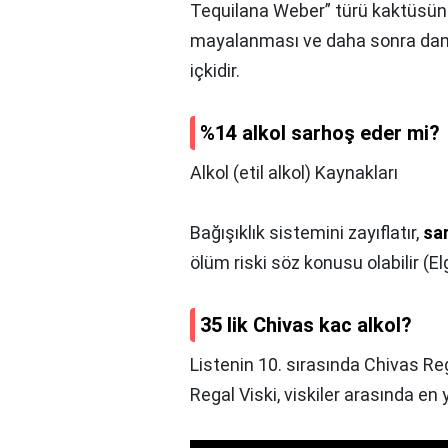
Tequilana Weber” türü kaktüsün 
mayalanması ve daha sonra damı
içkidir.
%14 alkol sarhoş eder mi?
Alkol (etil alkol) Kaynakları
Bağışıklık sistemini zayıflatır,
sa
ölüm riski söz konusu olabilir (El
35 lik Chivas kac alkol?
Listenin 10. sırasında Chivas Reg
Regal Viski, viskiler arasında en