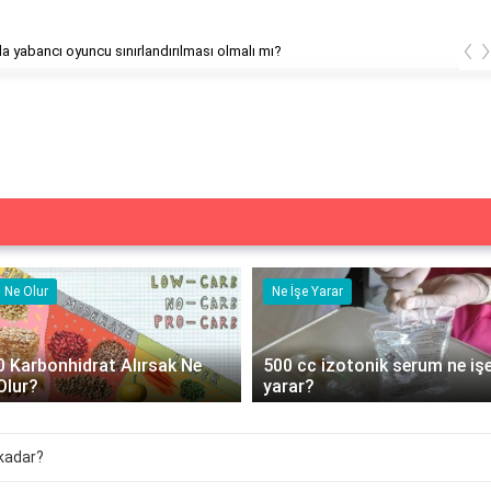
‹
Futbolda yabancı oyuncu sınırlandırılması olmalı mı?
Ne Olur
Ne İşe Yarar
0 Karbonhidrat Alırsak Ne
500 cc izotonik serum ne iş
Olur?
yarar?
 kadar?