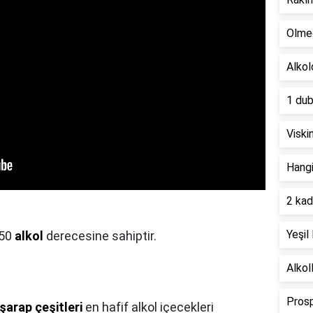
Olmec
Alkol
1 dub
Viski
Hangi
2 kad
Yeşil
 50
alkol
derecesine sahiptir.
Alkol
Prosp
 şarap çeşitleri
en hafif alkol içecekleri