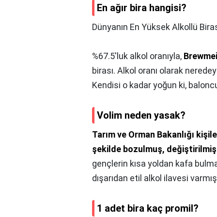
En ağır bira hangisi?
Dünyanın En Yüksek Alkollü Biras
%67.5'luk alkol oranıyla,
Brewmei
birası. Alkol oranı olarak nered
Kendisi o kadar yoğun ki, baloncuk
Volim neden yasak?
Tarım ve Orman Bakanlığı kişile
şekilde bozulmuş, değiştirilmiş
gençlerin kısa yoldan kafa bulma
dışarıdan etil alkol ilavesi varmış
1 adet bira kaç promil?