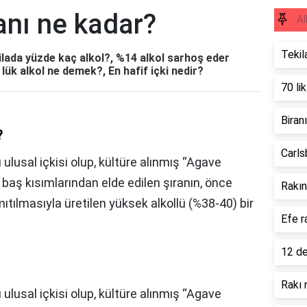
ranı ne kadar?
Al
Tekil
kilada yüzde kaç alkol?, %14 alkol sarhoş eder
 lük alkol ne demek?, En hafif içki nedir?
70 lik
Biran
?
Carls
ulusal içkisi olup, kültüre alınmış “Agave
baş kısımlarından elde edilen şıranın, önce
Rakını
ılmasıyla üretilen yüksek alkollü (%38-40) bir
Efe r
12 de
Rakı n
ulusal içkisi olup, kültüre alınmış “Agave