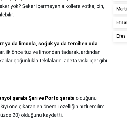
şeker yok? Şeker içermeyen alkollere votka, cin,
Martin
lebilir.
Etil a
Efes 
uz ya da limonla, soğuk ya da tercihen oda
lar, ilk önce tuz ve limondan tadarak, ardından
alılar çoğunlukla tekilalarını adeta viski içer gibi
anyol şarabı Şeri ve Porto şarabı
olduğunu
içkiyi öne çıkaran en önemli özelliğin hızlı emilim
yüzde 20) olduğunu kaydetti.