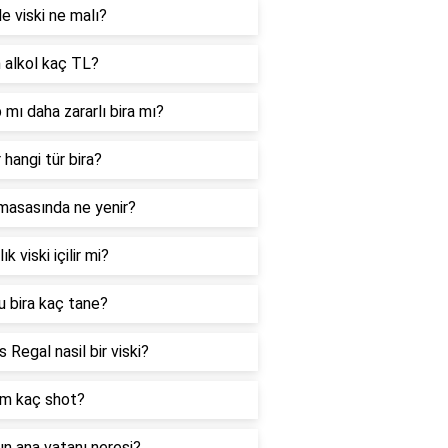
e viski ne malı?
 alkol kaç TL?
 mı daha zararlı bira mı?
 hangi tür bira?
masasında ne yenir?
lık viski içilir mi?
u bira kaç tane?
s Regal nasil bir viski?
im kaç shot?
ın ana vatanı neresi?