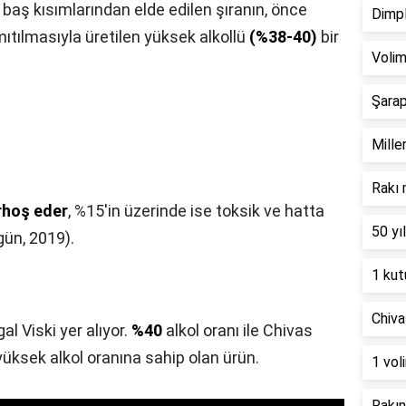
baş kısımlarından elde edilen şıranın, önce
Dimpl
tılmasıyla üretilen yüksek alkollü
(%38-40)
bir
Volim
Şarap
Miller
Rakı 
rhoş eder
, %15'in üzerinde ise toksik ve hatta
50 yıl
gün, 2019).
1 kut
Chiva
al Viski yer alıyor.
%40
alkol oranı ile Chivas
 yüksek alkol oranına sahip olan ürün.
1 vol
Rakın