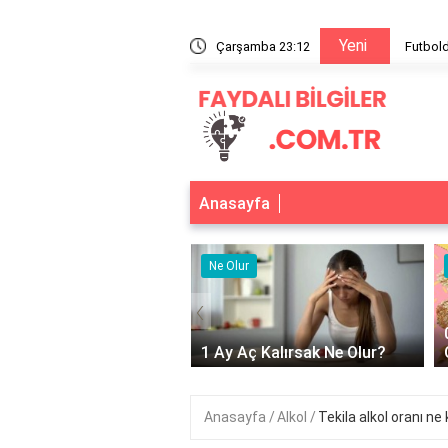
Yeni
bolda yabancı oyuncu sınırlandırılması olmalı mı?
Çarşamba 23:12
Anasayfa
r
Ne Olur
‹
Adet Olmayınca Ne
1 Ay Aç Kalırsak Ne Olur?
Anasayfa
Alkol
Tekila alkol oranı ne