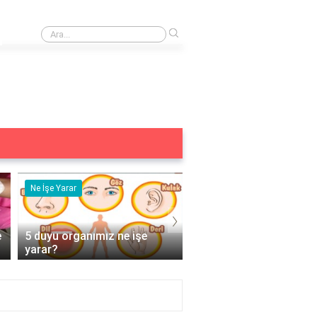
›
Ardıç suyu ne işe yarar?
Ne İşe Yarar
Eş Anlamlısı
›
e
5 duyu organımız ne işe
Acemi Kelimesinin Eş
yarar?
Anlamlısı Nedir?