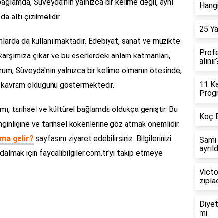
 bağlamda, Süveyda'nın yalnızca bir kelime değil, aynı
Hangi 
 altı çizilmelidir.
25 Ya
nlarda da kullanılmaktadır. Edebiyat, sanat ve müzikte
Profe
 karşımıza çıkar ve bu eserlerdeki anlam katmanları,
alınır
durum, Süveyda'nın yalnızca bir kelime olmanın ötesinde,
11 Ka
ir kavram olduğunu göstermektedir.
Progr
mı, tarihsel ve kültürel bağlamda oldukça geniştir. Bu
Koç B
enginliğine ve tarihsel kökenlerine göz atmak önemlidir.
ma gelir?
sayfasını ziyaret edebilirsiniz. Bilgilerinizi
Sami 
ayrıld
 dalmak için faydalibilgiler.com.tr'yi takip etmeye
Victo
zıpla
Diyet
mi