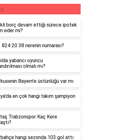
lgi
kli borç devam ettiği sürece ipotek
m eder mi?
 824 20 38 nerenin numarası?
lda yabancı oyuncu
landırılması olmalı mı?
kusenin Bayern'e üstünlüğü var mı
lya'da en çok hangi takım şampiyon
taş Trabzonspor Kaç Kere
laştı?
bahçe hangi sezonda 103 gol attı