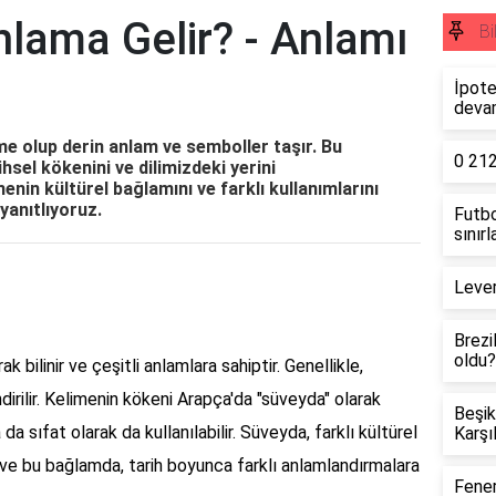
lama Gelir? - Anlamı
Bi
İpote
deva
me olup derin anlam ve semboller taşır. Bu
0 212
hsel kökenini ve dilimizdeki yerini
enin kültürel bağlamını ve farklı kullanımlarını
yanıtlıyoruz.
Futbo
sınır
Lever
Brezi
oldu?
 bilinir ve çeşitli anlamlara sahiptir. Genellikle,
lendirilir. Kelimenin kökeni Arapça'da "süveyda" olarak
Beşik
a sıfat olarak da kullanılabilir. Süveyda, farklı kültürel
Karşı
 ve bu bağlamda, tarih boyunca farklı anlamlandırmalara
Fener