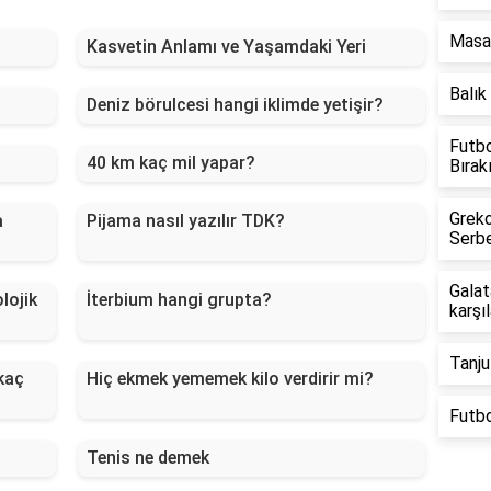
Masa 
Kasvetin Anlamı ve Yaşamdaki Yeri
Balık
Deniz börulcesi hangi iklimde yetişir?
Futbo
40 km kaç mil yapar?
Bırak
Greko
a
Pijama nasıl yazılır TDK?
Serb
Galat
lojik
İterbium hangi grupta?
karşı
Tanju
kaç
Hiç ekmek yememek kilo verdirir mi?
Futb
Tenis ne demek