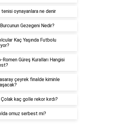
tenisi oynayanlara ne denir
 Burcunun Gezegeni Nedir?
lcular Kaç Yaşında Futbolu
ıyor?
-Romen Güreş Kuralları Hangisi
est?
asaray çeyrek finalde kiminle
laşacak?
 Çolak kaç golle rekor kırdı?
olda omuz serbest mi?