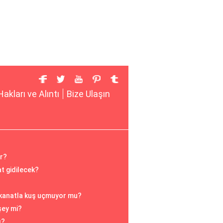
Hakları ve Alıntı
Bize Ulaşın
r?
t gidilecek?
 kanatla kuş uçmuyor mu?
şey mi?
ı?