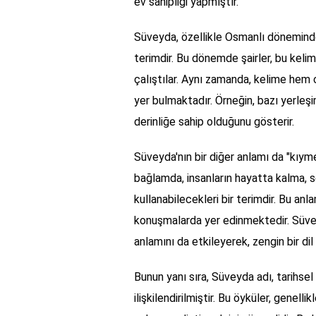
ev sahipliği yapmıştır.
Süveyda, özellikle Osmanlı döneminde 
terimdir. Bu dönemde şairler, bu kelim
çalıştılar. Aynı zamanda, kelime hem 
yer bulmaktadır. Örneğin, bazı yerleşim
derinliğe sahip olduğunu gösterir.
Süveyda'nın bir diğer anlamı da "kıyme
bağlamda, insanların hayatta kalma, s
kullanabilecekleri bir terimdir. Bu an
konuşmalarda yer edinmektedir. Süveyd
anlamını da etkileyerek, zengin bir di
Bunun yanı sıra, Süveyda adı, tarihse
ilişkilendirilmiştir. Bu öyküler, genell