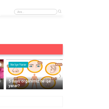
›
Yurtdışına çıkış harcı ödenmiş mi?
Ne İşe Yarar
Eş Anlamlısı
›
e
5 duyu organımız ne işe
Acemi Kelimesinin Eş
yarar?
Anlamlısı Nedir?