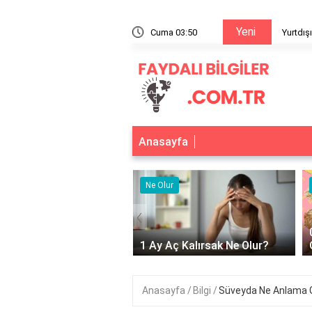
Yeni
arcı ödenmiş mi?
Cuma 03:50
Yurtdış
Anasayfa
r
Ne Olur
‹
Adet Olmayınca Ne
1 Ay Aç Kalırsak Ne Olur?
Anasayfa
Bilgi
Süveyda Ne Anlama Ge