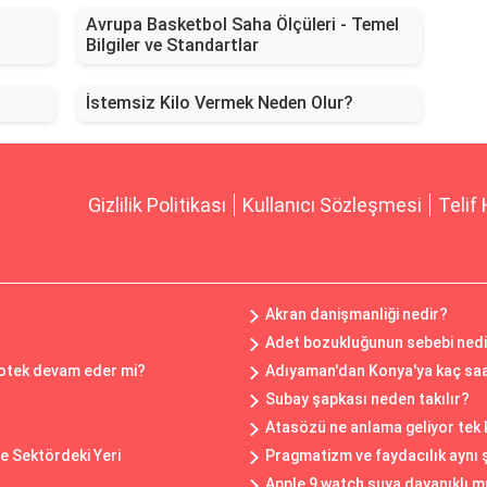
Avrupa Basketbol Saha Ölçüleri - Temel
Bilgiler ve Standartlar
İstemsiz Kilo Vermek Neden Olur?
Gizlilik Politikası
Kullanıcı Sözleşmesi
Telif 
Akran danişmanliği nedir?
Adet bozukluğunun sebebi nedi
ipotek devam eder mi?
Adıyaman'dan Konya'ya kaç saa
Subay şapkası neden takılır?
Atasözü ne anlama geliyor tek
ve Sektördeki Yeri
Pragmatizm ve faydacılık aynı 
Apple 9 watch suya dayanıklı m