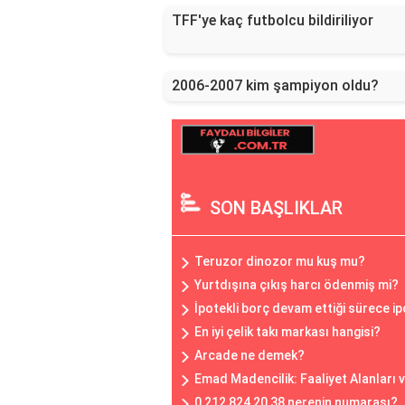
TFF'ye kaç futbolcu bildiriliyor
2006-2007 kim şampiyon oldu?
SON BAŞLIKLAR
Teruzor dinozor mu kuş mu?
Yurtdışına çıkış harcı ödenmiş mi?
İpotekli borç devam ettiği sürece 
En iyi çelik takı markası hangisi?
Arcade ne demek?
Emad Madencilik: Faaliyet Alanları 
0 212 824 20 38 nerenin numarası?