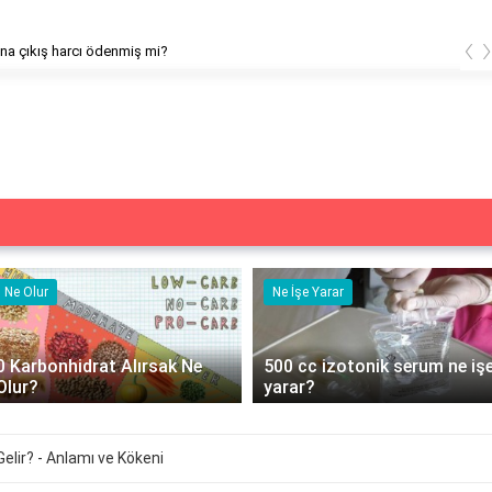
‹
ına çıkış harcı ödenmiş mi?
Ne Olur
Ne İşe Yarar
0 Karbonhidrat Alırsak Ne
500 cc izotonik serum ne iş
Olur?
yarar?
lir? - Anlamı ve Kökeni