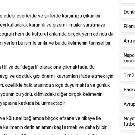
Dönüş
edebi eserlerde ve şiirlerde karşımıza çıkan bir
eyi kullanarak karanlık ve gizemli imajlar yaratmaya
Filen
coğrafi hem de kültürel anlamda birçok yerin adında da
Antre
 yerleri bu isimle anılır ve bu da kelimenin tarihsel bir
Napol
kimdi
tli" ya da "değerli" olarak öne çıkmaktadır. Bu
1 m3 
evgi ve dostluk gibi önemli kavramları ifade etmek için
lam, özellikle halk arasında sıkça duyulmakta ve günlük
Baske
a’nın bu yönü, dilimizdeki diğer birçok kelimenin
l yapısına katkıda bulunmaktadır.
Avrup
l ve kültürel bağlamda birçok efsane ve hikaye ile
Neyma
futbo
ikle kelimenin derin anlamını keşfetmek ve daha iyi bir