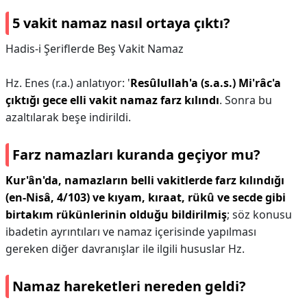
5 vakit namaz nasıl ortaya çıktı?
Hadis-i Şeriflerde Beş Vakit Namaz
Hz. Enes (r.a.) anlatıyor: '
Resûlullah'a (s.a.s.) Mi'râc'a
çıktığı gece elli vakit namaz farz kılındı
. Sonra bu
azaltılarak beşe indirildi.
Farz namazları kuranda geçiyor mu?
Kur'ân'da, namazların belli vakitlerde farz kılındığı
(en-Nisâ, 4/103) ve kıyam, kıraat, rükû ve secde gibi
birtakım rükünlerinin olduğu bildirilmiş
; söz konusu
ibadetin ayrıntıları ve namaz içerisinde yapılması
gereken diğer davranışlar ile ilgili hususlar Hz.
Namaz hareketleri nereden geldi?