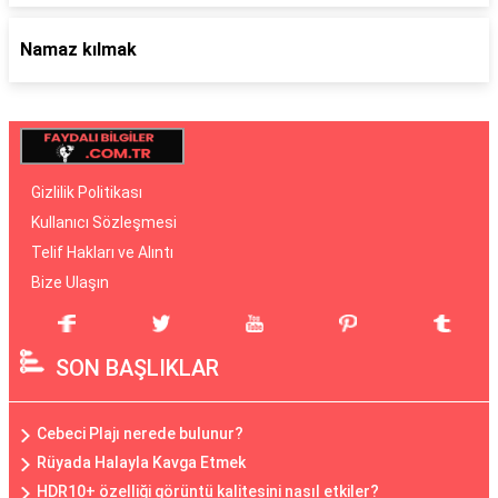
Namaz kılmak
Gizlilik Politikası
Kullanıcı Sözleşmesi
Telif Hakları ve Alıntı
Bize Ulaşın
SON BAŞLIKLAR
Cebeci Plajı nerede bulunur?
Rüyada Halayla Kavga Etmek
HDR10+ özelliği görüntü kalitesini nasıl etkiler?