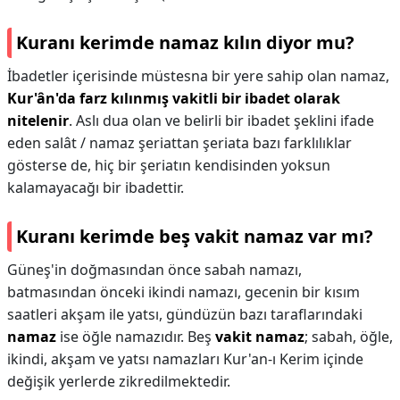
Kuranı kerimde namaz kılın diyor mu?
İbadetler içerisinde müstesna bir yere sahip olan namaz,
Kur'ân'da farz kılınmış vakitli bir ibadet olarak
nitelenir
. Aslı dua olan ve belirli bir ibadet şeklini ifade
eden salât / namaz şeriattan şeriata bazı farklılıklar
gösterse de, hiç bir şeriatın kendisinden yoksun
kalamayacağı bir ibadettir.
Kuranı kerimde beş vakit namaz var mı?
Güneş'in doğmasından önce sabah namazı,
batmasından önceki ikindi namazı, gecenin bir kısım
saatleri akşam ile yatsı, gündüzün bazı taraflarındaki
namaz
ise öğle namazıdır. Beş
vakit namaz
; sabah, öğle,
ikindi, akşam ve yatsı namazları Kur'an-ı Kerim içinde
değişik yerlerde zikredilmektedir.