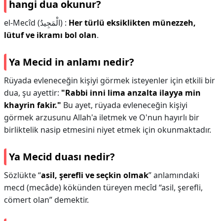
hangi dua okunur?
el-Mecîd (الْمَجِيدُ) :
Her türlü eksiklikten münezzeh,
lütuf ve ikramı bol olan
.
Ya Mecid in anlamı nedir?
Rüyada evleneceğin kişiyi görmek isteyenler için etkili bir
dua, şu ayettir:
"Rabbi inni lima anzalta ilayya min
khayrin fakir."
Bu ayet, rüyada evleneceğin kişiyi
görmek arzusunu Allah'a iletmek ve O'nun hayırlı bir
birliktelik nasip etmesini niyet etmek için okunmaktadır.
Ya Mecid duası nedir?
Sözlükte “
asil, şerefli ve seçkin olmak
” anlamındaki
mecd (mecâde) kökünden türeyen mecîd “asil, şerefli,
cömert olan” demektir.