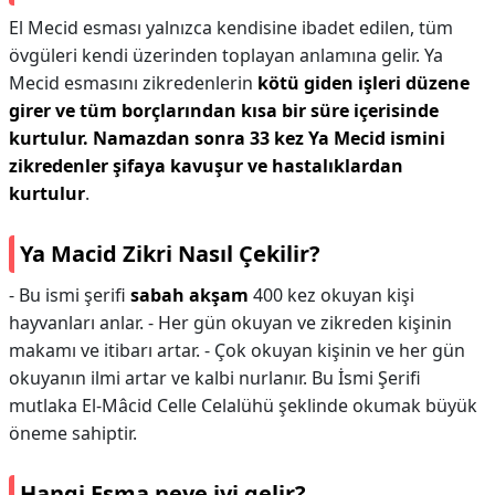
El Mecid esması yalnızca kendisine ibadet edilen, tüm
övgüleri kendi üzerinden toplayan anlamına gelir. Ya
Mecid esmasını zikredenlerin
kötü giden işleri düzene
girer ve tüm borçlarından kısa bir süre içerisinde
kurtulur.
Namazdan sonra 33 kez Ya Mecid ismini
zikredenler şifaya kavuşur ve hastalıklardan
kurtulur
.
Ya Macid Zikri Nasıl Çekilir?
- Bu ismi şerifi
sabah akşam
400 kez okuyan kişi
hayvanları anlar. - Her gün okuyan ve zikreden kişinin
makamı ve itibarı artar. - Çok okuyan kişinin ve her gün
okuyanın ilmi artar ve kalbi nurlanır. Bu İsmi Şerifi
mutlaka El-Mâcid Celle Celalühü şeklinde okumak büyük
öneme sahiptir.
Hangi Esma neye iyi gelir?