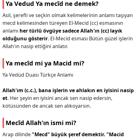
Ya Vedud Ya mecîd ne demek?
Asil, şerefli ve seçkin olmak kelimelerinin anlamı taşıyan
mecd kelimesinden türeyen El-Mecid (cc) esmasının
anlamı
her türlü övgüye sadece Allah'ın (cc) layık
olduğunu gösterir
. El-Mecid esması Bütün güzel işlerin
Allah'ın nasip ettiğini anlatır.
Ya mecîd mi ya Macid mi?
Ya Vedüd Duası Türkçe Anlamı
Allah'ım (c.c.), bana işlerin ve ahlakın en iyisini nasip
et
. Her şeyin en iyisini ancak sen nasip edersin,
kötüsünden de ancak sen alıkoyarsın.
Mecîd Allah'ın ismi mi?
Arap dilinde
"Mecd" büyük şeref demektir.
"Macid