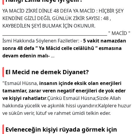
YA MACİD ZİKRİ DİNLE 48 DEFA YA MACİD : HİÇBİR ŞEY
KENDİNE GİZLİ DEĞİL GÜNLÜK ZİKİR SAYISI : 48 ,
KAYBEDİLEN ŞEYİ BULMAK İÇİN OKUNUR.
__________________________________________________ " MACİD "
İsmi Hakkında Söylenen Faziletler: -
5 vakit namazdan
sonra 48 defa ” Ya Mâcid celle celâlühû ” esmasına
devam edenin malı-
...
El Mecid ne demek Diyanet?
"Esmaül Hüsna,
insanın içinde eksik olan enerjileri
tamamlar, zarar veren negatif enerjileri de yok eder
ve kişiyi rahatlatır
.Çünkü Esmaül Hüsna;Sizde Allah
hakkında yücelik ve aşkınlık hissi uyandırır.Kalplere huzur
ve sükûn verir, lütuf ve rahmet ümidi telkin eder.
Evleneceğin kişiyi rüyada görmek için