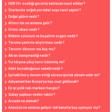
HDR10+ özelliği görüntü kalitesini nasıl etkiler?
Starbucks soğuk portakal suyu nasıl yapılır?
Doğal gübre nedir?
Altıncı his ne anlama gelir?
Ortez cihazı nedir?
Bitkinin solunum ve boşaltım organı nedir?
Tersine çevirme alıştırması nedir?
Teruzor dinozor mu kuş mu?
Akran danişmanliği nedir?
Yurtdışına çıkış harcı ödenmiş mi?
Adet bozukluğunun sebebi nedir?
İpotekli borç devam ettiği sürece ipotek devam eder mi?
Adıyaman'dan Konya'ya kaç saat gidilecek?
En iyi çelik takı markası hangisi?
Subay şapkası neden takılır?
Arcade ne demek?
Atasözü ne anlama geliyor tek kanatla kuş uçmuyor mu?