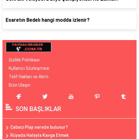
Esaretın Bedelı hangi modda izlenir?
Gizlilik Politikası
Kullanıcı Sözleşmesi
Telif Hakları ve Alıntı
Bize Ulaşın
SON BAŞLIKLAR
Cebeci Plajı nerede bulunur?
Rüyada Halayla Kavga Etmek