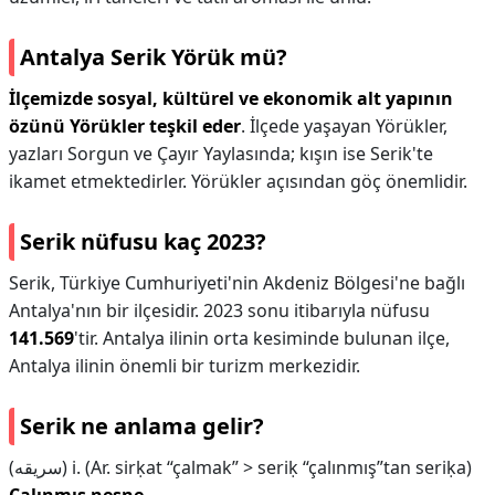
Antalya Serik Yörük mü?
İlçemizde sosyal, kültürel ve ekonomik alt yapının
özünü Yörükler teşkil eder
. İlçede yaşayan Yörükler,
yazları Sorgun ve Çayır Yaylasında; kışın ise Serik'te
ikamet etmektedirler. Yörükler açısından göç önemlidir.
Serik nüfusu kaç 2023?
Serik, Türkiye Cumhuriyeti'nin Akdeniz Bölgesi'ne bağlı
Antalya'nın bir ilçesidir. 2023 sonu itibarıyla nüfusu
141.569
'tir. Antalya ilinin orta kesiminde bulunan ilçe,
Antalya ilinin önemli bir turizm merkezidir.
Serik ne anlama gelir?
(ﺳﺮﻳﻘﻪ) i. (Ar. sirḳat “çalmak” > serіḳ “çalınmış”tan serіḳa)