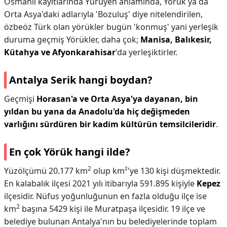
Osmanlı kayıtlarında Yürüyen anlamında, Yörük ya da
Orta Asya'daki adlarıyla 'Bozuluş' diye nitelendirilen,
özbeöz Türk olan yörükler bugün 'konmuş' yani yerleşik
duruma geçmiş Yörükler, daha çok;
Manisa, Balıkesir,
Kütahya ve Afyonkarahisar
'da yerleşiktirler.
Antalya Serik hangi boydan?
Geçmişi
Horasan'a ve Orta Asya'ya dayanan, bin
yıldan bu yana da Anadolu'da hiç değişmeden
varlığını sürdüren bir kadim kültürün temsilcileridir
.
En çok Yörük hangi ilde?
2
Yüzölçümü 20.177 km
olup km²'ye 130 kişi düşmektedir.
En kalabalık ilçesi 2021 yılı itibarıyla 591.895 kişiyle
Kepez
ilçesidir. Nüfus yoğunluğunun en fazla olduğu ilçe ise
2
km
başına 5429 kişi ile Muratpaşa ilçesidir. 19 ilçe ve
belediye bulunan Antalya'nın bu belediyelerinde toplam