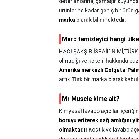
deterjanlarına, çamaşır suyundan
ürünlerine kadar geniş bir ürün 
marka
olarak bilinmektedir.
Marc temizleyici hangi ülk
HACI ŞAKŞİR İSRAİL'İN Mİ,TÜRK 
olmadığı ve kökeni hakkında bazı
Amerika merkezli Colgate-Palmol
artık Türk bir marka olarak kabul
Mr Muscle kime ait?
Kimyasal lavabo açıcılar, içeriğ
boruyu eriterek sağlamlığını yi
olmaktadır
.Kostik ve lavabo açı
de sonrasında ciddi problemlere