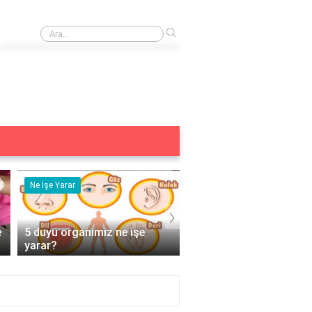
›
TYT Türkçe temel kavramlar PDF nereden indirilir?
Ne İşe Yarar
Eş Anlamlısı
›
e
5 duyu organımız ne işe
Acemi Kelimesinin Eş
yarar?
Anlamlısı Nedir?