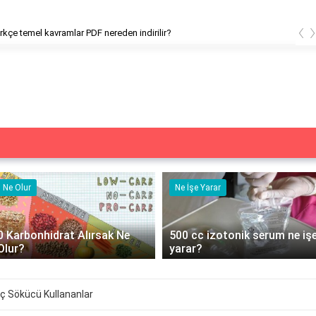
‹
kçe temel kavramlar PDF nereden indirilir?
Ne Olur
Ne İşe Yarar
0 Karbonhidrat Alırsak Ne
500 cc izotonik serum ne iş
Olur?
yarar?
reç Sökücü Kullananlar