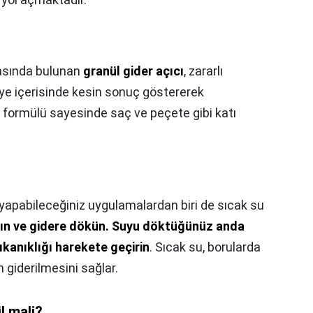
rasında bulunan
granül gider açıcı
, zararlı
iye içerisinde kesin sonuç göstererek
lü formülü sayesinde saç ve peçete gibi katı
 yapabileceğiniz uygulamalardan biri de sıcak su
tın ve gidere dökün.
Suyu döktüğünüz anda
kanıklığı harekete geçirin
. Sıcak su, borularda
ğın giderilmesini sağlar.
il mali?