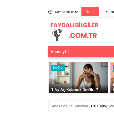
Yeni
kavramlar PDF nereden indirilir?
Cumartesi 18:55
TYT Tür
Anasayfa
r
Ne Olur
‹
Adet Olmayınca Ne
1 Ay Aç Kalırsak Ne Olur?
Anasayfa
Kullananlar
Cillit Bang Ki