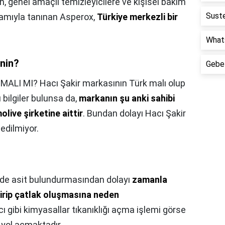
, genel amaçlı temizleyicilere ve kişisel bakım
Suste
gamıyla tanınan Asperox,
Türkiye merkezli bir
Whats
enin?
Gebel
MALI MI? Hacı Şakir markasının Türk malı olup
 bilgiler bulunsa da,
markanın şu anki sahibi
ive şirketine aittir
. Bundan dolayı Hacı Şakir
 edilmiyor.
inde asit bulundurmasından dolayı
zamanla
tirip çatlak oluşmasına neden
cı gibi kimyasallar tıkanıklığı açma işlemi görse
 yol açmaktadır.