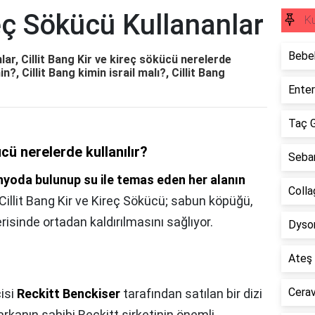
reç Sökücü Kullananlar
Ku
Bebek
lar, Cillit Bang Kir ve kireç sökücü nerelerde
in?, Cillit Bang kimin israil malı?, Cillit Bang
Enter
Taç G
ücü nerelerde kullanılır?
Sebam
nyoda bulunup su ile temas eden her alanın
Colla
 Cillit Bang Kir ve Kireç Sökücü; sabun köpüğü,
çerisinde ortadan kaldırılmasını sağlıyor.
Dyson
Ateş 
Cerav
cisi
Reckitt Benckiser
tarafından satılan bir dizi
rkanın sahibi Reckitt şirketinin önemli