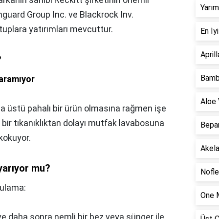
Yarım
nguard Group Inc. ve Blackrock Inv.
artuplara yatırımları mevcuttur.
En İy
April
?
Bambi
Yaramıyor
Aloe 
sa üstü pahalı bir ürün olmasına rağmen işe
 bir tıkanıklıktan dolayı mutfak lavabosuna
Bepan
 kokuyor.
Akela
 yarıyor mu?
Nofle
gulama:
One M
ve daha sonra nemli bir bez veya sünger ile
Üst Ç