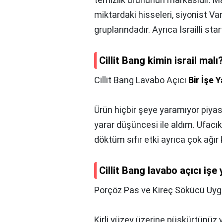
miktardaki hisseleri, siyonist Va
gruplarındadır. Ayrıca İsrailli st
Cillit Bang kimin israil malı
Cillit Bang Lavabo Açıcı
Bir İşe 
Ürün hiçbir şeye yaramıyor piya
yarar düşüncesi ile aldım. Ufacık
döktüm sıfır etki ayrıca çok ağır
Cillit Bang lavabo açıcı işe
Porçöz Pas ve Kireç Sökücü Uy
Kirli yüzey üzerine püskürtünüz 