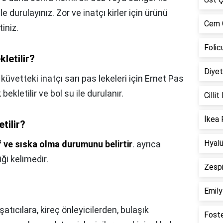
ile durulayınız. Zor ve inatçı kirler için ürünü
Cem G
iniz.
Folic
letilir?
Diyet
küvetteki inatçı sarı pas lekeleri için Ernet Pas
k
bekletilir ve bol su ile durulanır.
Cilli
İkea 
tilir?
Hyalü
ıf ve sıska olma durumunu belirtir
. ayrıca
ği kelimedir.
Zespi
Emily
atıcılara, kireç önleyicilerden, bulaşık
Foste