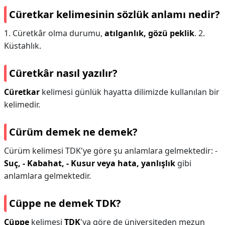
Cüretkar kelimesinin sözlük anlamı nedir?
1. Cüretkâr olma durumu,
atılganlık, gözü peklik
. 2.
Küstahlık.
Cüretkâr nasıl yazılır?
Cüretkar
kelimesi günlük hayatta dilimizde kullanılan bir
kelimedir.
Cürüm demek ne demek?
Cürüm kelimesi TDK'ye göre şu anlamlara gelmektedir: -
Suç,
- Kabahat,
- Kusur veya hata, yanlışlık
gibi
anlamlara gelmektedir.
Cüppe ne demek TDK?
Cüppe
kelimesi
TDK
'ya göre de üniversiteden mezun