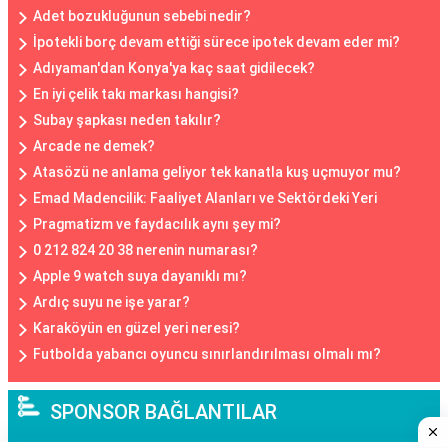
Adet bozukluğunun sebebi nedir?
İpotekli borç devam ettiği sürece ipotek devam eder mi?
Adıyaman'dan Konya'ya kaç saat gidilecek?
En iyi çelik takı markası hangisi?
Subay şapkası neden takılır?
Arcade ne demek?
Atasözü ne anlama geliyor tek kanatla kuş uçmuyor mu?
Emad Madencilik: Faaliyet Alanları ve Sektördeki Yeri
Pragmatizm ve faydacılık aynı şey mi?
0 212 824 20 38 nerenin numarası?
Apple 9 watch suya dayanıklı mı?
Ardıç suyu ne işe yarar?
Karaköyün en güzel yeri neresi?
Futbolda yabancı oyuncu sınırlandırılması olmalı mı?
SPONSOR BAĞLANTILAR