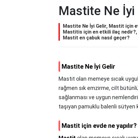
Mastite Ne İyi 
Mastite Ne İyi Gelir, Mastit için
Mastitis için en etkili ilaç nedi
Mastit en çabuk nasıl geçer?
Mastite Ne İyi Gelir
Mastit olan memeye sıcak uygula
rağmen sık emzirme, cilt bütünl
sağlanması ve uygun nemlendiricil
taşıyan pamuklu balenli sütyen k
Mastit için evde ne yapılır?
Mastit
olan memeye sıcak uygula