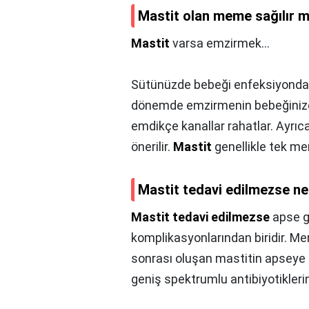
Mastit olan meme sağılır m
Mastit
varsa emzirmek…
Sütünüzde bebeği enfeksiyonda
dönemde emzirmenin bebeğinize
emdikçe kanallar rahatlar. Ayrı
önerilir.
Mastit
genellikle tek m
Mastit tedavi edilmezse ne
Mastit tedavi edilmezse
apse ge
komplikasyonlarından biridir. M
sonrası oluşan mastitin apseye
geniş spektrumlu antibiyotiklerin