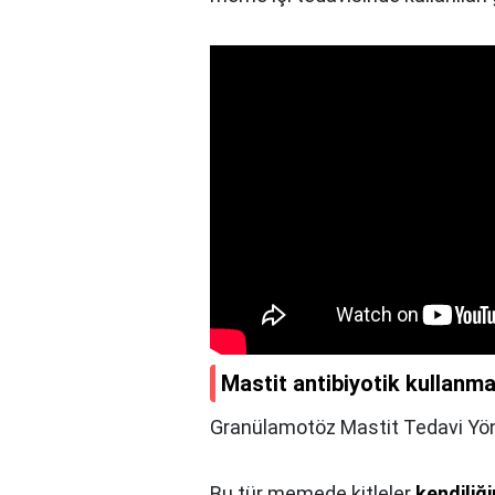
Mastit antibiyotik kullanm
Granülamotöz Mastit Tedavi Yö
Bu tür memede kitleler
kendiliği