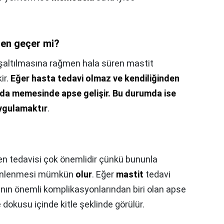
en geçer mi?
şaltılmasına rağmen hala süren mastit
ir.
Eğer hasta tedavi olmaz ve kendiliğinden
a memesinde apse gelişir.
Bu durumda ise
uygulamaktır
.
n tedavisi çok önemlidir çünkü bununla
 önlenmesi mümkün
olur
. Eğer
mastit
tedavi
ın önemli komplikasyonlarından biri olan apse
 dokusu içinde kitle şeklinde görülür.