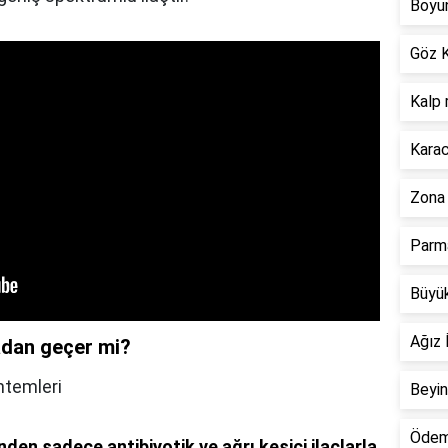
Boyun
Göz K
Kalp 
Karac
Zona 
Parma
Büyük
Ağız 
adan geçer mi?
ntemleri
Beyin
Ödeme
nden sadece antibiyotik ve ağrı kesici ilaçlarla