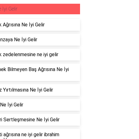
 İyi Gelir
 Ağrısına Ne İyi Gelir
enzaya Ne İyi Gelir
 zedelenmesine ne iyi gelir
k Bilmeyen Baş Ağrısına Ne İyi
 Yırtılmasına Ne İyi Gelir
Ne İyi Gelir
ri Sertleşmesine Ne İyi Gelir
i ağrısına ne iyi gelir ibrahim