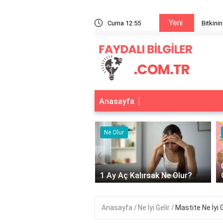
Yeni
num ve boşaltım organı nedir?
Cuma 12:55
Bit
Anasayfa
r
Ne Olur
‹
Adet Olmayınca Ne
1 Ay Aç Kalırsak Ne Olur?
Anasayfa
Ne İyi Gelir
Mastite Ne İyi G