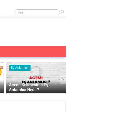
›
Cartier'in en çok tutulan modeli hangisi?
Eş Anlamlısı
Eş Anlamlısı
›
Aç Kelimesinin Eş Anlamlısı
Nedir?
Acizin Eş Anlamlısı Ned