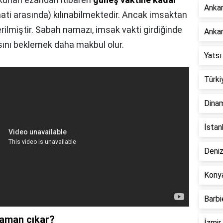
Ankar
ati arasında) kılınabilmektedir. Ancak imsaktan
rilmiştir. Sabah namazı, imsak vakti girdiğinde
Ankar
sını beklemek daha makbul olur.
Yatsı
Türki
Dinam
İstan
Deniz
Konya
Barbi
zaman çıkar?
İzmir