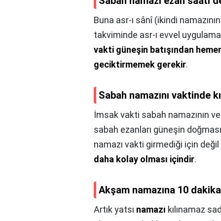
Sabah namazı ezan saati de
Buna asr-ı sânî (ikindi namazının 
takviminde asr-ı evvel uygulama
vakti güneşin batışından hemen
geciktirmemek gerekir
.
Sabah namazını vaktinde k
İmsak vakti sabah namazının ve 
sabah ezanları güneşin doğması
namazı vakti girmediği için deği
daha kolay olması içindir
.
Akşam namazına 10 dakika k
Artık yatsı
namazı
kılınamaz sade