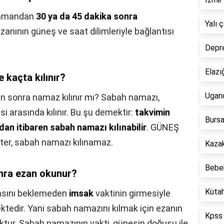
 zamandan
30 ya da 45 dakika sonra
Yalı 
anının güneş ve saat dilimleriyle bağlantısı
Depre
Elazı
kaçta kılınır?
Ugan
 sonra namaz kılınır mı? Sabah namazı,
i arasında kılınır. Bu şu demektir:
takvimin
Bursa
dan itibaren sabah namazı kılınabilir
. GÜNEŞ
biter, sabah namazı kılınamaz.
Kazak
Bebek
nra ezan okunur?
Kütah
sını beklemeden
imsak
vaktinin girmesiyle
ektedir. Yani sabah namazını kılmak için ezanın
Kpss 
tur. Sabah namazının vakti, güneşin doğuşu ile