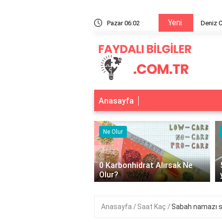
Yeni
Bandırma Füze Kulübü'nde oynadı mı?
Pazar 06:02
Deniz 
Anasayfa
r
Ne İşe Yarar
‹
bonhidrat Alırsak Ne
500 cc izotonik serum ne işe
yarar?
Anasayfa
Saat Kaç
Sabah namazı s