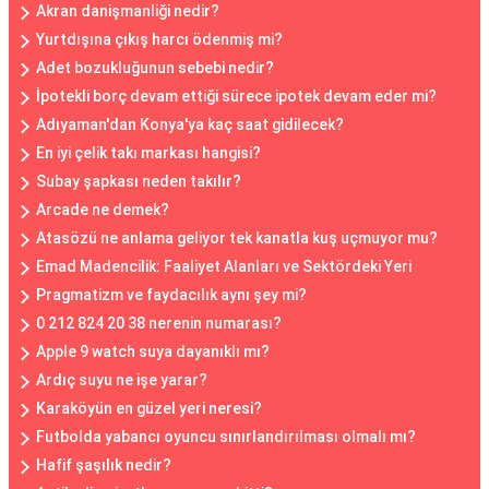
Akran danişmanliği nedir?
Yurtdışına çıkış harcı ödenmiş mi?
Adet bozukluğunun sebebi nedir?
İpotekli borç devam ettiği sürece ipotek devam eder mi?
Adıyaman'dan Konya'ya kaç saat gidilecek?
En iyi çelik takı markası hangisi?
Subay şapkası neden takılır?
Arcade ne demek?
Atasözü ne anlama geliyor tek kanatla kuş uçmuyor mu?
Emad Madencilik: Faaliyet Alanları ve Sektördeki Yeri
Pragmatizm ve faydacılık aynı şey mi?
0 212 824 20 38 nerenin numarası?
Apple 9 watch suya dayanıklı mı?
Ardıç suyu ne işe yarar?
Karaköyün en güzel yeri neresi?
Futbolda yabancı oyuncu sınırlandırılması olmalı mı?
Hafif şaşılık nedir?