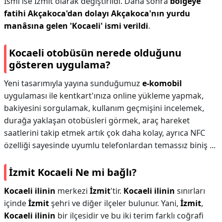
İsmi ise İzmit olarak değiştirildi. Daha sonra
bölgeye
fatihi Akçakoca'dan dolayı Akçakoca'nın yurdu
manâsına gelen 'Kocaeli' ismi verildi
.
Kocaeli otobüsün nerede olduğunu
gösteren uygulama?
Yeni tasarımıyla yayına sunduğumuz
e-komobil
uygulaması ile kentkart'ınıza online yükleme yapmak,
bakiyesini sorgulamak, kullanım geçmişini incelemek,
durağa yaklaşan otobüsleri görmek, araç hareket
saatlerini takip etmek artık çok daha kolay, ayrıca NFC
özelliği sayesinde uyumlu telefonlardan temassız biniş ...
İzmit Kocaeli Ne mi bağlı?
Kocaeli ilinin
merkezi
İzmit
'tir.
Kocaeli ilinin
sınırları
içinde
İzmit
şehri ve diğer ilçeler bulunur. Yani,
İzmit
,
Kocaeli ilinin
bir ilçesidir ve bu iki terim farklı coğrafi