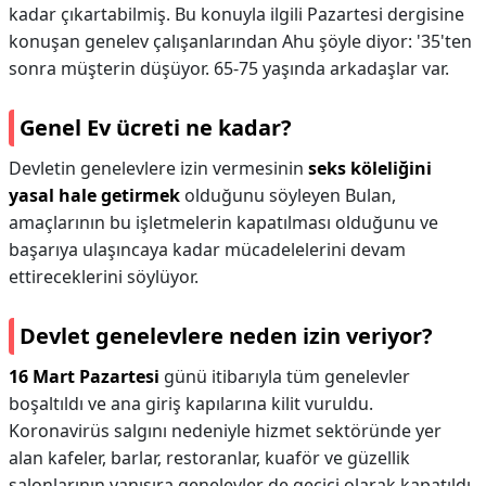
kadar çıkartabilmiş. Bu konuyla ilgili Pazartesi dergisine
konuşan genelev çalışanlarından Ahu şöyle diyor: '35'ten
sonra müşterin düşüyor. 65-75 yaşında arkadaşlar var.
Genel Ev ücreti ne kadar?
Devletin genelevlere izin vermesinin
seks köleliğini
yasal hale getirmek
olduğunu söyleyen Bulan,
amaçlarının bu işletmelerin kapatılması olduğunu ve
başarıya ulaşıncaya kadar mücadelelerini devam
ettireceklerini söylüyor.
Devlet genelevlere neden izin veriyor?
16 Mart Pazartesi
günü itibarıyla tüm genelevler
boşaltıldı ve ana giriş kapılarına kilit vuruldu.
Koronavirüs salgını nedeniyle hizmet sektöründe yer
alan kafeler, barlar, restoranlar, kuaför ve güzellik
salonlarının yanısıra genelevler de geçici olarak kapatıldı.