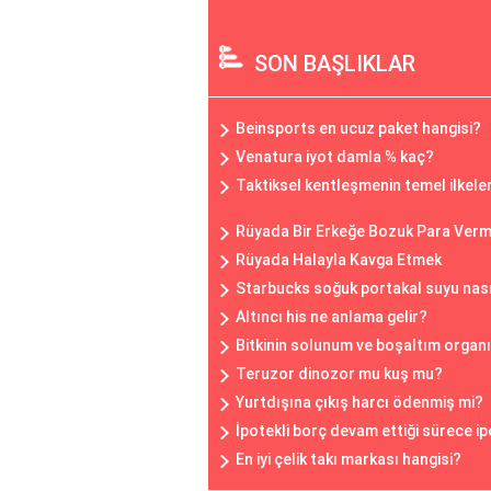
SON BAŞLIKLAR
Beinsports en ucuz paket hangisi?
Venatura iyot damla % kaç?
Taktiksel kentleşmenin temel ilkeler
Rüyada Bir Erkeğe Bozuk Para Ver
Rüyada Halayla Kavga Etmek
Starbucks soğuk portakal suyu nasıl
Altıncı his ne anlama gelir?
Bitkinin solunum ve boşaltım organı
Teruzor dinozor mu kuş mu?
Yurtdışına çıkış harcı ödenmiş mi?
İpotekli borç devam ettiği sürece 
En iyi çelik takı markası hangisi?