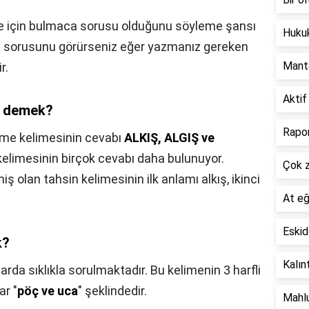
me için bulmaca sorusu olduğunu söyleme şansı
Hukuk
ti sorusunu görürseniz eğer yazmanız gereken
Mant
r.
Aktif
e demek?
Rapo
vme kelimesinin cevabı
ALKIŞ, ALGIŞ ve
kelimesinin birçok cevabı daha bulunuyor.
Çok 
ş olan tahsin kelimesinin ilk anlamı alkış, ikinci
At eğ
Eskid
k?
Kalın
a sıklıkla sorulmaktadır. Bu kelimenin 3 harfli
ar "
pöç ve uca
" şeklindedir.
Mahlu