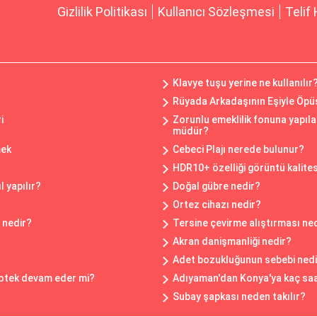
Gizlilik Politikası
Kullanıcı Sözleşmesi
Telif 
Klavye tuşu yerine ne kullanılır
Rüyada Arkadaşının Eşiyle Öp
i
Zorunlu emeklilik fonuna yapıl
müdür?
mek
Cebeci Plajı nerede bulunur?
HDR10+ özelliği görüntü kalitesi
 yapılır?
Doğal gübre nedir?
Ortez cihazı nedir?
 nedir?
Tersine çevirme alıştırması ne
Akran danişmanliği nedir?
Adet bozukluğunun sebebi nedi
ipotek devam eder mi?
Adıyaman'dan Konya'ya kaç saa
Subay şapkası neden takılır?