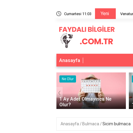
Yeni
ne kullanılır?
Cumartesi 11:03
Venatur
Anasayfa
 Yarar
Ne Olur
‹
ktör güneş kremi ne işe
1 Ay Adet Olmayınca Ne
?
Olur?
Anasayfa
Bulmaca
Sicim bulmaca