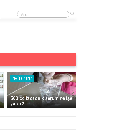
›
Venatura iyot damla % kaç?
Ne İşe Yarar
Ne İşe Yarar
›
500 cc izotonik serum ne işe
5 duyu organımız ne iş
yarar?
yarar?