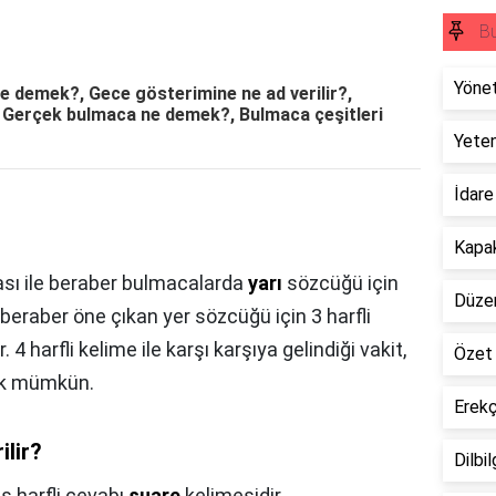
a
B
Yöne
e demek?, Gece gösterimine ne ad verilir?,
Gerçek bulmaca ne demek?, Bulmaca çeşitleri
Yete
İdare
Kapak
ması ile beraber bulmacalarda
yarı
sözcüğü için
Düze
ile beraber öne çıkan yer sözcüğü için 3 harfli
r. 4 harfli kelime ile karşı karşıya gelindiği vakit,
Özet
ek mümkün.
Erekç
ilir?
Dilbi
 harfli cevabı
suare
kelimesidir.