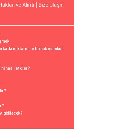
Hakları ve Alıntı
Bize Ulaşın
?
üşmek
an katkı miktarını artırmak mümkün
ni nasıl etkiler?
dir?
r?
t gidilecek?