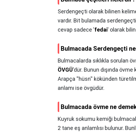
Serdengeçti olarak bilinen keli
vardır. Bit bulamada serdengeç
cevap sadece '
fedai
' olarak bilini
Bulmacada Serdengeçti n
Bulmacalarda sıklıkla sorulan ö
ÖVGÜ
'dür. Bunun dışında övme 
Arapça ''hüsn'' kökünden türetilmi
anlamı ise övgüdür.
Bulmacada övme ne deme
Kuyruk sokumu kemiği bulmacalard
2 tane eş anlamlısı bulunur. Bunl