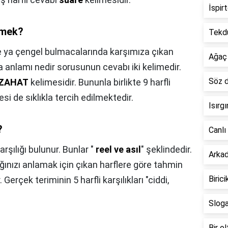
İspir
emek?
Tekd
e ya çengel bulmacalarında karşımıza çıkan
Ağaç
 anlamı nedir sorusunun cevabı iki kelimedir.
Söz d
İZAHAT
kelimesidir. Bununla birlikte 9 harfli
i de sıklıkla tercih edilmektedir.
Isırg
?
Canlı
arşılığı bulunur. Bunlar "
reel ve asıl
" şeklindedir.
Arka
ğınızı anlamak için çıkan harflere göre tahmin
Biric
erçek teriminin 5 harfli karşılıkları "ciddi,
Slog
Bir o