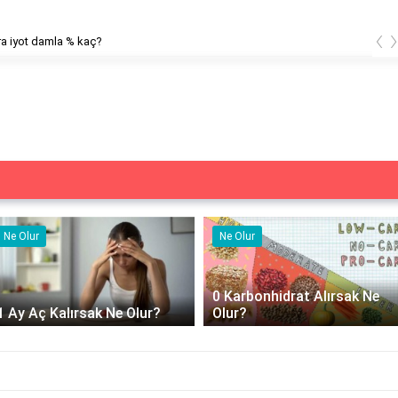
‹
a iyot damla % kaç?
Ne Olur
Ne Olur
0 Karbonhidrat Alırsak Ne
1 Ay Aç Kalırsak Ne Olur?
Olur?