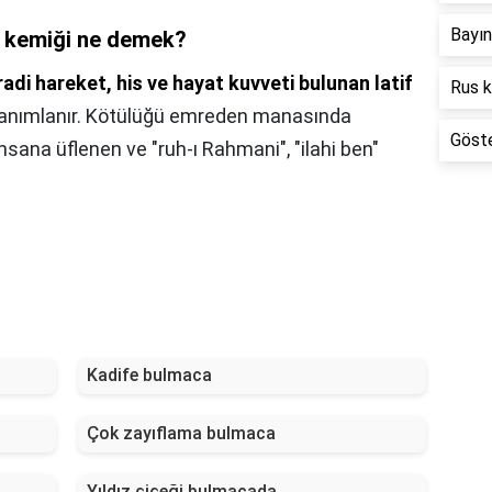
Bayı
 kemiği ne demek?
adi hareket, his ve hayat kuvveti bulunan latif
Rus 
 tanımlanır. Kötülüğü emreden manasında
Göste
 insana üflenen ve "ruh-ı Rahmani", "ilahi ben"
Kadife bulmaca
Çok zayıflama bulmaca
Yıldız çiçeği bulmacada