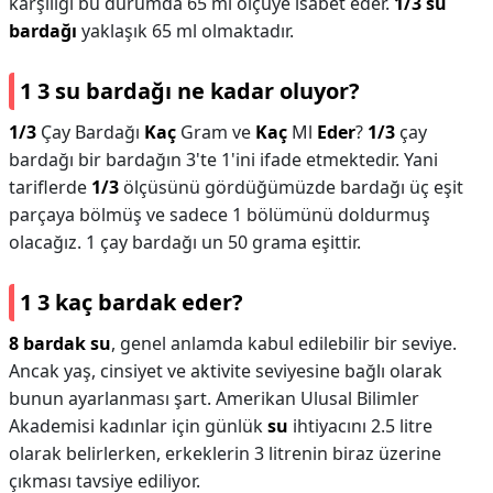
karşılığı bu durumda 65 ml ölçüye isabet eder.
1/3 su
bardağı
yaklaşık 65 ml olmaktadır.
1 3 su bardağı ne kadar oluyor?
1/3
Çay Bardağı
Kaç
Gram ve
Kaç
Ml
Eder
?
1/3
çay
bardağı bir bardağın 3'te 1'ini ifade etmektedir. Yani
tariflerde
1/3
ölçüsünü gördüğümüzde bardağı üç eşit
parçaya bölmüş ve sadece 1 bölümünü doldurmuş
olacağız. 1 çay bardağı un 50 grama eşittir.
1 3 kaç bardak eder?
8 bardak su
, genel anlamda kabul edilebilir bir seviye.
Ancak yaş, cinsiyet ve aktivite seviyesine bağlı olarak
bunun ayarlanması şart. Amerikan Ulusal Bilimler
Akademisi kadınlar için günlük
su
ihtiyacını 2.5 litre
olarak belirlerken, erkeklerin 3 litrenin biraz üzerine
çıkması tavsiye ediliyor.