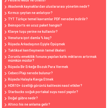
Felsefe Nedir ve Önemi?
Akademik kaynaklardan uluslararası yönetim nedir?
Kırmızı şeytan ne anlatıyor?
TYT Türkçe temel kavramlar PDF nereden indirilir?
Beinsports en ucuz paket hangisi?
Klavye tuşu yerine ne kullanılır?
Venatura iyot damla % kaç?
Rüyada Arkadaşının Eşiyle Öpüşmek
Taktiksel kentleşmenin temel ilkeleri
Zorunlu emeklilik fonuna yapılan katkı miktarını artırmak
mümkün müdür?
Rüyada Bir Erkeğe Bozuk Para Vermek
Cebeci Plajı nerede bulunur?
Rüyada Halayla Kavga Etmek
HDR10+ özelliği görüntü kalitesini nasıl etkiler?
Starbucks soğuk portakal suyu nasıl yapılır?
Doğal gübre nedir?
Altıncı his ne anlama gelir?