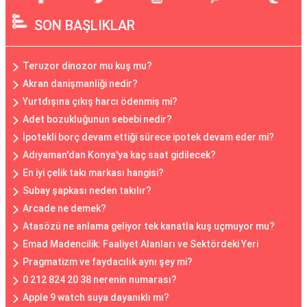
SON BAŞLIKLAR
Teruzor dinozor mu kuş mu?
Akran danişmanliği nedir?
Yurtdışına çıkış harcı ödenmiş mi?
Adet bozukluğunun sebebi nedir?
İpotekli borç devam ettiği sürece ipotek devam eder mi?
Adıyaman'dan Konya'ya kaç saat gidilecek?
En iyi çelik takı markası hangisi?
Subay şapkası neden takılır?
Arcade ne demek?
Atasözü ne anlama geliyor tek kanatla kuş uçmuyor mu?
Emad Madencilik: Faaliyet Alanları ve Sektördeki Yeri
Pragmatizm ve faydacılık aynı şey mi?
0 212 824 20 38 nerenin numarası?
Apple 9 watch suya dayanıklı mı?