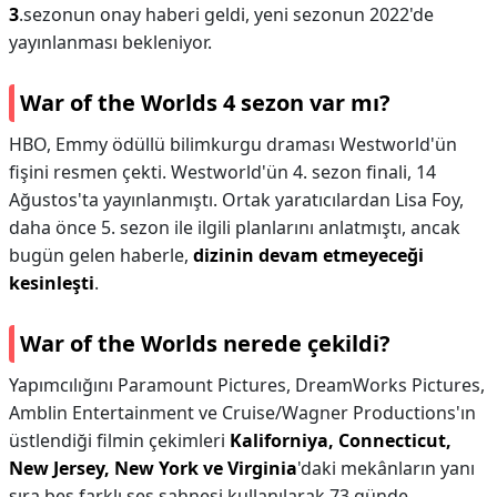
3
.sezonun onay haberi geldi, yeni sezonun 2022'de
yayınlanması bekleniyor.
War of the Worlds 4 sezon var mı?
HBO, Emmy ödüllü bilimkurgu draması Westworld'ün
fişini resmen çekti. Westworld'ün 4. sezon finali, 14
Ağustos'ta yayınlanmıştı. Ortak yaratıcılardan Lisa Foy,
daha önce 5. sezon ile ilgili planlarını anlatmıştı, ancak
bugün gelen haberle,
dizinin devam etmeyeceği
kesinleşti
.
War of the Worlds nerede çekildi?
Yapımcılığını Paramount Pictures, DreamWorks Pictures,
Amblin Entertainment ve Cruise/Wagner Productions'ın
üstlendiği filmin çekimleri
Kaliforniya, Connecticut,
New Jersey, New York ve Virginia
'daki mekânların yanı
sıra beş farklı ses sahnesi kullanılarak 73 günde