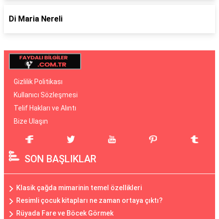
Di Maria Nereli
Gizlilik Politikası
Kullanıcı Sözleşmesi
Telif Hakları ve Alıntı
Bize Ulaşın
SON BAŞLIKLAR
Klasik çağda mimarinin temel özellikleri
Resimli çocuk kitapları ne zaman ortaya çıktı?
Rüyada Fare ve Böcek Görmek