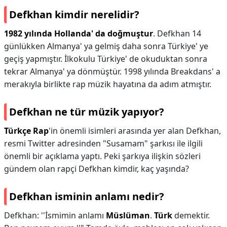
Defkhan kimdir nerelidir?
1982 yılında Hollanda' da doğmuştur
. Defkhan 14
günlükken Almanya' ya gelmiş daha sonra Türkiye' ye
geçiş yapmıştır. İlkokulu Türkiye' de okuduktan sonra
tekrar Almanya' ya dönmüştür. 1998 yılında Breakdans' a
merakıyla birlikte rap müzik hayatına da adım atmıştır.
Defkhan ne tür müzik yapıyor?
Türkçe Rap
'in önemli isimleri arasında yer alan Defkhan,
resmi Twitter adresinden "Susamam" şarkısı ile ilgili
önemli bir açıklama yaptı. Peki şarkıya ilişkin sözleri
gündem olan rapçi Defkhan kimdir, kaç yaşında?
Defkhan isminin anlamı nedir?
Defkhan: ''İsmimin anlamı
Müslüman
.
Türk
demektir.