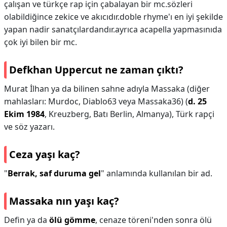
çalışan ve türkçe rap için çabalayan bir mc.sözleri
olabildiğince zekice ve akıcıdır.doble rhyme'ı en iyi şekilde
yapan nadir sanatçılardandır.ayrıca acapella yapmasınıda
çok iyi bilen bir mc.
Defkhan Uppercut ne zaman çıktı?
Murat İlhan ya da bilinen sahne adıyla Massaka (diğer
mahlasları: Murdoc, Diablo63 veya Massaka36) (
d. 25
Ekim 1984
, Kreuzberg, Batı Berlin, Almanya), Türk rapçi
ve söz yazarı.
Ceza yaşı kaç?
"
Berrak, saf duruma gel
" anlamında kullanılan bir ad.
Massaka nın yaşı kaç?
Defin ya da
ölü gömme
, cenaze töreni'nden sonra ölü