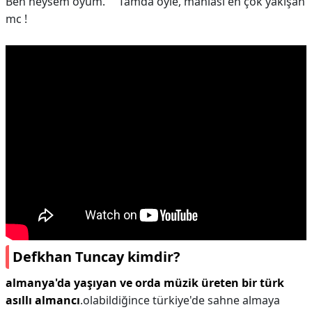
Ben neysem oyum.''" Tamda öyle, mahlası en çok yakışan
mc !
Defkhan Tuncay kimdir?
almanya'da yaşıyan ve orda müzik üreten bir türk
asıllı almancı
.olabildiğince türkiye'de sahne almaya