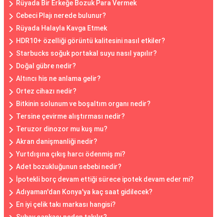
Rüyada Bir Erkeğe Bozuk Para Vermek
Cebeci Plajı nerede bulunur?
Rüyada Halayla Kavga Etmek
HDR10+ özelliği görüntü kalitesini nasıl etkiler?
Starbucks soğuk portakal suyu nasıl yapılır?
Doğal gübre nedir?
Altıncı his ne anlama gelir?
Ortez cihazı nedir?
Bitkinin solunum ve boşaltım organı nedir?
Tersine çevirme alıştırması nedir?
Teruzor dinozor mu kuş mu?
Akran danişmanliği nedir?
Yurtdışına çıkış harcı ödenmiş mi?
Adet bozukluğunun sebebi nedir?
İpotekli borç devam ettiği sürece ipotek devam eder mi?
Adıyaman'dan Konya'ya kaç saat gidilecek?
En iyi çelik takı markası hangisi?