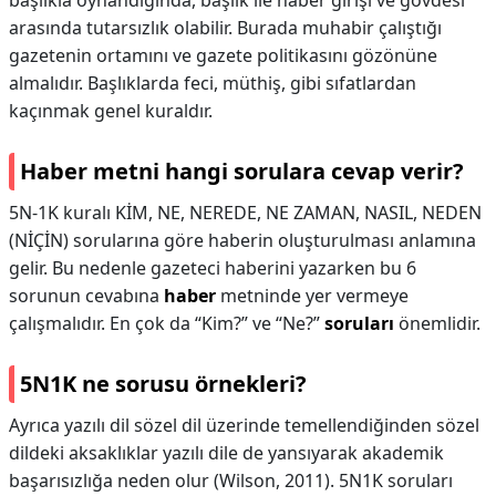
başlıkla oynandığında, başlık ile haber girişi ve gövdesi
arasında tutarsızlık olabilir. Burada muhabir çalıştığı
gazetenin ortamını ve gazete politikasını gözönüne
almalıdır. Başlıklarda feci, müthiş, gibi sıfatlardan
kaçınmak genel kuraldır.
Haber metni hangi sorulara cevap verir?
5N-1K kuralı KİM, NE, NEREDE, NE ZAMAN, NASIL, NEDEN
(NİÇİN) sorularına göre haberin oluşturulması anlamına
gelir. Bu nedenle gazeteci haberini yazarken bu 6
sorunun cevabına
haber
metninde yer vermeye
çalışmalıdır. En çok da “Kim?” ve “Ne?”
soruları
önemlidir.
5N1K ne sorusu örnekleri?
Ayrıca yazılı dil sözel dil üzerinde temellendiğinden sözel
dildeki aksaklıklar yazılı dile de yansıyarak akademik
başarısızlığa neden olur (Wilson, 2011). 5N1K soruları