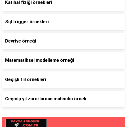
Katıhal fiziği örnekleri
Sql trigger örnekleri
Devriye örneği
Matematiksel modelleme örneği
Geçişli fiil örnekleri
Geçmiş yıl zararlarının mahsubu örnek