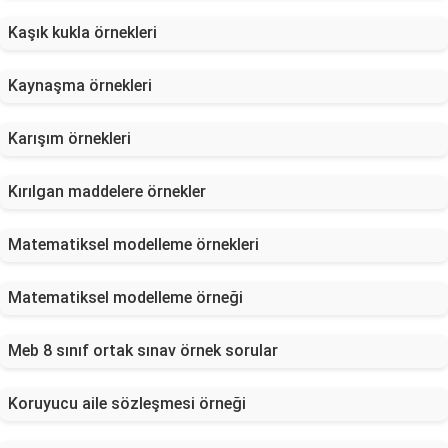
Kaşık kukla örnekleri
Kaynaşma örnekleri
Karışım örnekleri
Kırılgan maddelere örnekler
Matematiksel modelleme örnekleri
Matematiksel modelleme örneği
Meb 8 sınıf ortak sınav örnek sorular
Koruyucu aile sözleşmesi örneği