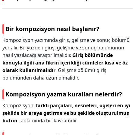
Bir kompozisyon nasıl başlanır?
Kompozisyon yazımında giriş, gelişme ve sonuç bölümü
yer alır. Bu yüzden giriş, gelişme ve sonuç bölümünün
nasıl yazılacağı araştırılmalıdır.
Giriş bölümünde
konuyla ilgili ana fikrin içerildiği cümleler kısa ve öz
olarak kullanılmalıdır
. Gelişme bölümü giriş
bölümünden daha uzun olmalıdır.
Kompozisyon yazma kuralları nelerdir?
Kompozisyon,
farklı parçaları, nesneleri, ögeleri en iyi
şekilde bir araya getirme ve bu şekilde oluşturulmuş
bütün
" anlamında bir kavramdır.