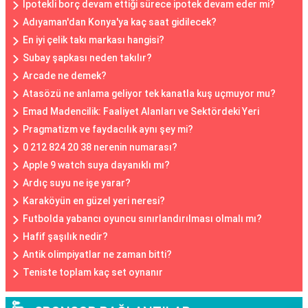
İpotekli borç devam ettiği sürece ipotek devam eder mi?
Adıyaman'dan Konya'ya kaç saat gidilecek?
En iyi çelik takı markası hangisi?
Subay şapkası neden takılır?
Arcade ne demek?
Atasözü ne anlama geliyor tek kanatla kuş uçmuyor mu?
Emad Madencilik: Faaliyet Alanları ve Sektördeki Yeri
Pragmatizm ve faydacılık aynı şey mi?
0 212 824 20 38 nerenin numarası?
Apple 9 watch suya dayanıklı mı?
Ardıç suyu ne işe yarar?
Karaköyün en güzel yeri neresi?
Futbolda yabancı oyuncu sınırlandırılması olmalı mı?
Hafif şaşılık nedir?
Antik olimpiyatlar ne zaman bitti?
Teniste toplam kaç set oynanır