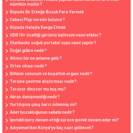
mümkün müdür?
Rüyada Bir Erkeğe Bozuk Para Vermek
Cebeci Plajı nerede bulunur?
Rüyada Halayla Kavga Etmek
HDR10+ özelliği görüntü kalitesini nasıl etkiler?
Starbucks soğuk portakal suyu nasıl yapılır?
Doğal gübre nedir?
Altıncı his ne anlama gelir?
Ortez cihazı nedir?
Bitkinin solunum ve boşaltım organı nedir?
Tersine çevirme alıştırması nedir?
Teruzor dinozor mu kuş mu?
Akran danişmanliği nedir?
Yurtdışına çıkış harcı ödenmiş mi?
Adet bozukluğunun sebebi nedir?
İpotekli borç devam ettiği sürece ipotek devam eder mi?
Adıyaman'dan Konya'ya kaç saat gidilecek?