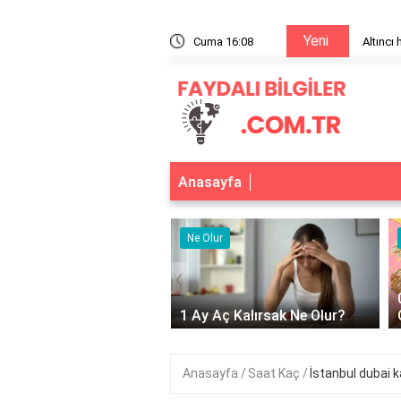
Yeni
ma gelir?
Cuma 16:08
Altıncı
Anasayfa
r
Ne Olur
‹
Adet Olmayınca Ne
1 Ay Aç Kalırsak Ne Olur?
Anasayfa
Saat Kaç
İstanbul dubai 