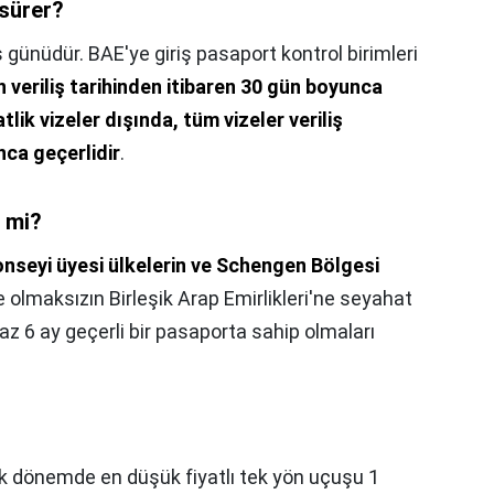
 sürer?
ş günüdür. BAE'ye giriş pasaport kontrol birimleri
in veriliş tarihinden itibaren 30 gün boyunca
tlik vizeler dışında, tüm vizeler veriliş
nca geçerlidir
.
i mi?
Konseyi üyesi ülkelerin ve Schengen Bölgesi
e olmaksızın Birleşik Arap Emirlikleri'ne seyahat
 az 6 ay geçerli bir pasaporta sahip olmaları
k dönemde en düşük fiyatlı tek yön uçuşu 1