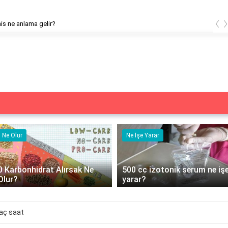
‹
 his ne anlama gelir?
Ne Olur
Ne İşe Yarar
0 Karbonhidrat Alırsak Ne
500 cc izotonik serum ne iş
Olur?
yarar?
kaç saat