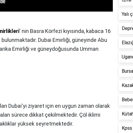
Yalı 
Depre
irlikleri
' nin Basra Körfezi kıyısında, kabaca 16
 bulunmaktadır. Dubai Emirliği, güneyinde Abu
Elazı
Şarika Emirliği ve güneydoğusunda Umman
Ugan
Bursa
Kazak
Bebek
 alan Dubai'yi ziyaret için en uygun zaman olarak
Kütah
alan sürece dikkat çekilmektedir. Çöl iklimi
caklıklar yüksek seyretmektedir.
Kpss 