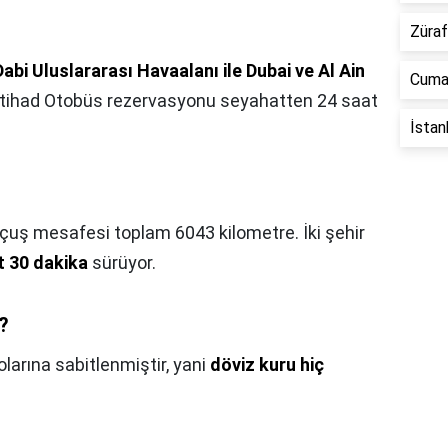
Züraf
abi Uluslararası Havaalanı ile Dubai ve Al Ain
Cuma 
Etihad Otobüs rezervasyonu seyahatten 24 saat
İstan
uçuş mesafesi toplam 6043 kilometre. İki şehir
t 30 dakika
sürüyor.
i?
larına sabitlenmiştir, yani
döviz kuru hiç