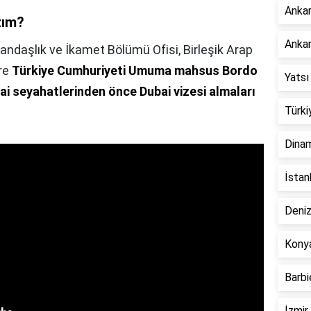
Ankar
zım?
Ankar
andaşlık ve İkamet Bölümü Ofisi, Birleşik Arap
öre
Türkiye Cumhuriyeti Umuma mahsus Bordo
Yatsı
ai seyahatlerinden önce Dubai vizesi almaları
Türki
Dinam
İstan
Deniz
Konya
Barbi
İzmir