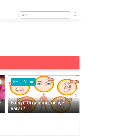
›
Altıncı his ne anlama gelir?
Ne İşe Yarar
Eş Anlamlısı
›
e
5 duyu organımız ne işe
Acemi Kelimesinin Eş
yarar?
Anlamlısı Nedir?