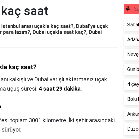
 kaç saat
Sa
Sabah
e istanbul arası uçakla kaç saat?, Dubai'ye uçak
ar para lazım?, Dubai uçakla saat kaç?, Dubai
Adana
Nevşe
akla kaç saat?
Gün b
ı kalkışlı ve Dubai varışlı aktarmasız uçak
4 çey
lama uçuş süresi:
4 saat 29 dakika
.
Bolu 
?
Ankar
si toplam 3001 kilometre. İki şehir arasındaki
Düzce
a
sürüyor.