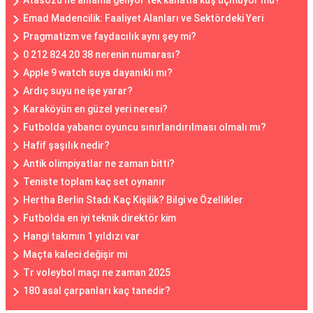
Atasözü ne anlama geliyor tek kanatla kuş uçmuyor mu?
Emad Madencilik: Faaliyet Alanları ve Sektördeki Yeri
Pragmatizm ve faydacılık aynı şey mi?
0 212 824 20 38 nerenin numarası?
Apple 9 watch suya dayanıklı mı?
Ardıç suyu ne işe yarar?
Karaköyün en güzel yeri neresi?
Futbolda yabancı oyuncu sınırlandırılması olmalı mı?
Hafif şaşılık nedir?
Antik olimpiyatlar ne zaman bitti?
Teniste toplam kaç set oynanır
Hertha Berlin Stadı Kaç Kişilik? Bilgi ve Özellikler
Futbolda en iyi teknik direktör kim
Hangi takımın 1 yıldızı var
Maçta kaleci değişir mi
Tr voleybol maçı ne zaman 2025
180 asal çarpanları kaç tanedir?