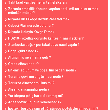
Taktiksel kentleşmenin temel ilkeleri
Zorunlu emeklilik fonuna yapılan katkı miktarını artırmak
mümkün müdür?
Rüyada Bir Erkeğe Bozuk Para Vermek
Cebeci Plajı nerede bulunur?
Rüyada Halayla Kavga Etmek
HDR10+ özelliği görüntü kalitesini nasıl etkiler?
Starbucks soğuk portakal suyu nasıl yapılır?
Doğal gübre nedir?
Altıncı his ne anlama gelir?
Ortez cihazı nedir?
Bitkinin solunum ve boşaltım organı nedir?
Tersine çevirme alıştırması nedir?
Teruzor dinozor mu kuş mu?
Akran danişmanliği nedir?
Yurtdışına çıkış harcı ödenmiş mi?
Adet bozukluğunun sebebi nedir?
İpotekli borç devam ettiği sürece ipotek devam eder mi?