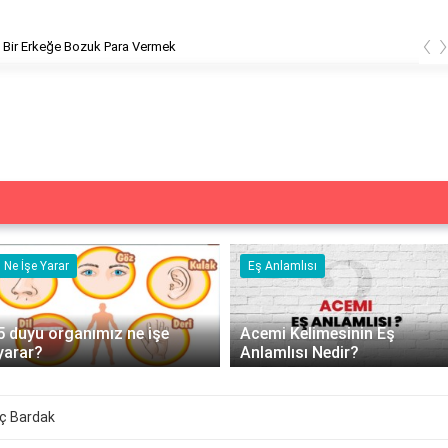
‹
 Bir Erkeğe Bozuk Para Vermek
Ne İşe Yarar
Eş Anlamlısı
5 duyu organımız ne işe
Acemi Kelimesinin Eş
yarar?
Anlamlısı Nedir?
aç Bardak