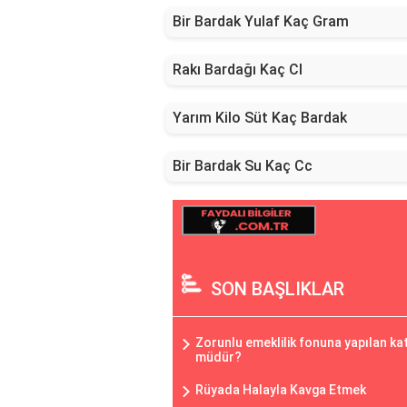
Bir Bardak Yulaf Kaç Gram
Rakı Bardağı Kaç Cl
Yarım Kilo Süt Kaç Bardak
Bir Bardak Su Kaç Cc
SON BAŞLIKLAR
Zorunlu emeklilik fonuna yapılan ka
müdür?
Rüyada Halayla Kavga Etmek