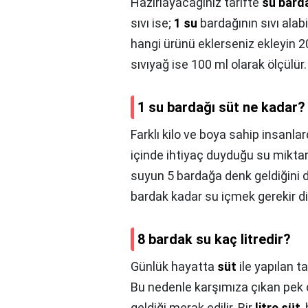
Hazırlayacağınız tarifte
su bard
sıvı ise;
1 su
bardağının sıvı alab
hangi ürünü eklerseniz ekleyin 2
sıvıyağ ise 100 ml olarak ölçülür.
1 su bardağı süt ne kadar?
Farklı kilo ve boya sahip insanla
içinde ihtiyaç duyduğu su miktar
suyun 5 bardağa denk geldiğini
bardak kadar su içmek gerekir diy
8 bardak su kaç litredir?
Günlük hayatta
süt
ile yapılan t
Bu nedenle karşımıza çıkan pek ç
geldiği merak edilir. Bir
litre süt
,