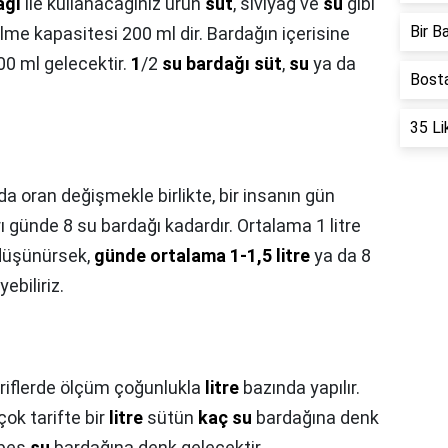
ağı
ile kullanacağınız ürün
süt
, sıvıyağ ve
su
gibi
Bir B
ilme kapasitesi 200 ml dir. Bardağın içerisine
00 ml gelecektir.
1
/2
su bardağı süt
,
su
ya da
Bosta
35 Li
rda oran değişmekle birlikte, bir insanın gün
ı günde 8 su bardağı kadardır. Ortalama 1 litre
 düşünürsek,
günde ortalama 1-1,5 litre
ya da 8
ebiliriz.
ariflerde ölçüm çoğunlukla
litre
bazında yapılır.
ok tarifte bir
litre
sütün
kaç su
bardağına denk
 beş
su
bardağına denk gelecektir.