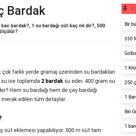
ç Bardak
K
Bir b
kac bardak?, 1 su bardağı süt kaç ml dir?, 500
ölçülür?
330 
Gölb
1 Kil
çok farklı yerde gramaj üzerinden su bardakları
m su ise toplamda
2 bardak
su eder. 400 gram su
250 g
eder? Hem su bardağı hem de çay bardağı
1 Bar
 merak edilen tüm detaylar.
Bin G
?
1 bar
ış süt eklemesi yapabiliyor. 500 m süt tam