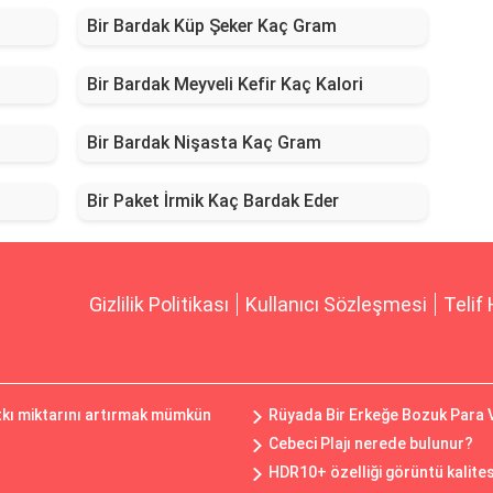
Bir Bardak Küp Şeker Kaç Gram
Bir Bardak Meyveli Kefir Kaç Kalori
Bir Bardak Nişasta Kaç Gram
Bir Paket İrmik Kaç Bardak Eder
Gizlilik Politikası
Kullanıcı Sözleşmesi
Telif 
tkı miktarını artırmak mümkün
Rüyada Bir Erkeğe Bozuk Para
Cebeci Plajı nerede bulunur?
HDR10+ özelliği görüntü kalitesi