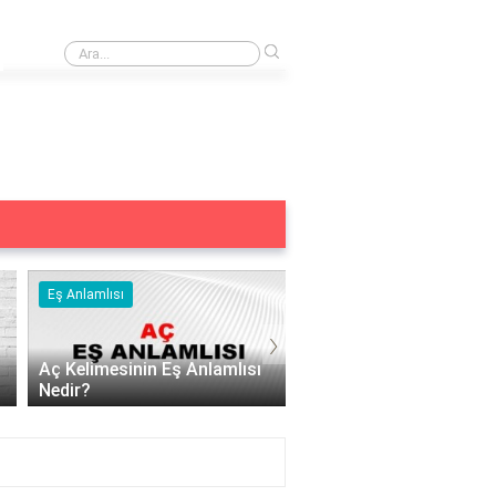
›
Cebeci Plajı nerede bulunur?
Eş Anlamlısı
Eş Anlamlısı
›
Aç Kelimesinin Eş Anlamlısı
Nedir?
Acizin Eş Anlamlısı Ned