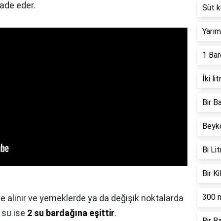
fade eder.
Süt 
Yarım
1 Bar
İki l
Bir B
Beyko
Bi Li
Bir K
300 m
le alınır ve yemeklerde ya da değişik noktalarda
 su ise
2 su bardağına eşittir
.
Bir B