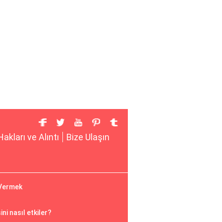
Hakları ve Alıntı
Bize Ulaşın
 Vermek
ni nasıl etkiler?