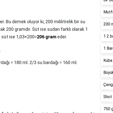
Mutfa
r. Bu demek oluyor ki, 200 mililitrelik bir su
200 m
rak 200 gramdır. Süt ise sudan farklı olarak 1
1 2 
ğı süt ise 1,03×200=
206 gram
eder.
1 Bar
?
Kuba 
rdağı = 180 ml. 2/3 su bardağı = 160 ml.
Büyük
Çeng
Shot 
750 g