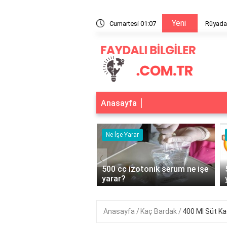
Yeni
e Bozuk Para Vermek
Cumartesi 01:07
Rüyada
Anasayfa
r
Ne İşe Yarar
‹
bonhidrat Alırsak Ne
500 cc izotonik serum ne işe
yarar?
Anasayfa
Kaç Bardak
400 Ml Süt K