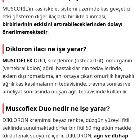
MUSCORİL'in kas-iskelet sistemi üzerinde kas gevşetici
etki gösteren diğer ilaçlarla birlikte alınması,
birbirlerinin etkisini artırabileceklerinden dolayı
önerilmemektedir
.
Dikloron ilacı ne işe yarar?
MUSCOFLEX
DUO, kireçlenme (osteoartrit), omurganın
(vertebral kolon) ağrılı hastalıklarının tedavilerinde,
eklem dışı romatizma, ani ortaya çıkan omurilik kaynaklı
ağrılı kas kasılmalarının tedavisinde, travma sonrası ve
ameliyat sonrasında oluşan ağrı tedavisinde kullanılır.
Muscoflex Duo nedir ne işe yarar?
DİKLORON kremimsi beyaz renkte, düzgün yüzeyli fitil
şeklinde sunulmaktadır. Her bir fitil 50 mg etkin madde
(diklofenak sodyum) içerir. DİKLORON,
ağrı ve iltihap