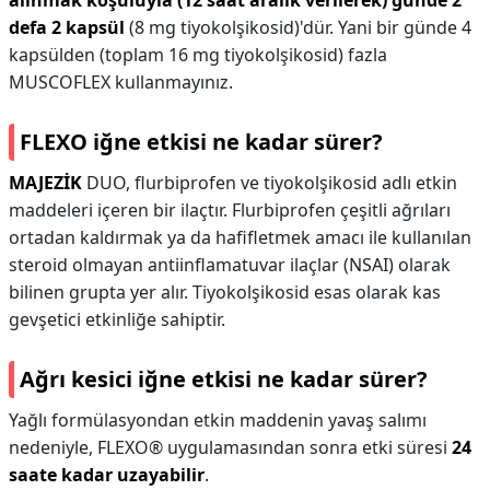
alınmak koşuluyla (12 saat aralık verilerek) günde 2
defa 2 kapsül
(8 mg tiyokolşikosid)'dür. Yani bir günde 4
kapsülden (toplam 16 mg tiyokolşikosid) fazla
MUSCOFLEX kullanmayınız.
FLEXO iğne etkisi ne kadar sürer?
MAJEZİK
DUO, flurbiprofen ve tiyokolşikosid adlı etkin
maddeleri içeren bir ilaçtır. Flurbiprofen çeşitli ağrıları
ortadan kaldırmak ya da hafifletmek amacı ile kullanılan
steroid olmayan antiinflamatuvar ilaçlar (NSAI) olarak
bilinen grupta yer alır. Tiyokolşikosid esas olarak kas
gevşetici etkinliğe sahiptir.
Ağrı kesici iğne etkisi ne kadar sürer?
Yağlı formülasyondan etkin maddenin yavaş salımı
nedeniyle, FLEXO® uygulamasından sonra etki süresi
24
saate kadar uzayabilir
.