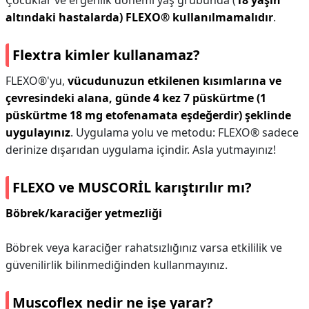
Çocuklar ve ergenlik dönemi yaş grubunda (
18 yaşın
altındaki hastalarda) FLEXO® kullanılmamalıdır
.
Flextra kimler kullanamaz?
FLEXO®'yu,
vücudunuzun etkilenen kısımlarına ve
çevresindeki alana, günde 4 kez 7 püskürtme (1
püskürtme 18 mg etofenamata eşdeğerdir) şeklinde
uygulayınız
. Uygulama yolu ve metodu: FLEXO® sadece
derinize dışarıdan uygulama içindir. Asla yutmayınız!
FLEXO ve MUSCORİL karıştırılır mı?
Böbrek/karaciğer yetmezliği
Böbrek veya karaciğer rahatsızlığınız varsa etkililik ve
güvenilirlik bilinmediğinden kullanmayınız.
Muscoflex nedir ne işe yarar?