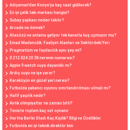
Adıyaman'dan Konya'ya kaç saat gidilecek?
En iyi çelik takı markası hangisi?
Subay şapkası neden takılır?
Arcade ne demek?
Atasözü ne anlama geliyor tek kanatla kuş uçmuyor mu?
Emad Madencilik: Faaliyet Alanları ve Sektördeki Yeri
Pragmatizm ve faydacılık aynı şey mi?
0 212 824 20 38 nerenin numarası?
Apple 9 watch suya dayanıklı mı?
Ardıç suyu ne işe yarar?
Karaköyün en güzel yeri neresi?
Futbolda yabancı oyuncu sınırlandırılması olmalı mı?
Hafif şaşılık nedir?
Antik olimpiyatlar ne zaman bitti?
Teniste toplam kaç set oynanır
Hertha Berlin Stadı Kaç Kişilik? Bilgi ve Özellikler
Futbolda en iyi teknik direktör kim