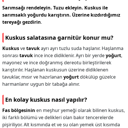
Sarımsağı rendeleyin.
Tuzu ekleyin.
Kuskus ile
sarımsaklı yoğurdu karıştırın.
Üzerine kızdırdığımız
tereyağı gezdirin
.
Kuskus salatasına garnitür konur mu?
Kuskus
ve
tavuk
ayrı ayrı tuzlu suda haşlanır. Haşlanma
sonrası
tavuk
ince ince didiklenir. Ayrı bir yerde
yoğurt
,
mayonez ve ince doğranmış dereotu birleştirilerek
karıştırılır. Haşlanan kuskusun üzerine didiklenen
tavuklar, mısır ve hazırlanan
yoğurt
dökülüp güzelce
harmanlanır uygun bir tabağa alınır.
En kolay kuskus nasıl yapılır?
Fas bölgesinin
en meşhur yemeği olarak bilinen kuskus,
iki farklı bölümü ve delikleri olan bakır tencerelerde
pişiriliyor. Alt kısmında et ve su olan yemek üst kısımda