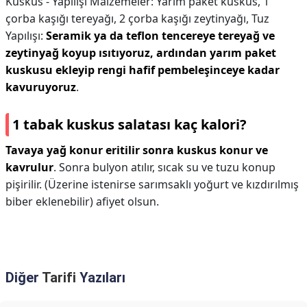
Kuskus - Yapılışı Malzemeler: Yarım paket kuskus, 1
çorba kaşığı tereyağı, 2 çorba kaşığı zeytinyağı, Tuz
Yapılışı:
Seramik ya da teflon tencereye tereyağ ve
zeytinyağ koyup ısıtıyoruz, ardından yarım paket
kuskusu ekleyip rengi hafif pembeleşinceye kadar
kavuruyoruz
.
1 tabak kuskus salatası kaç kalori?
Tavaya yağ konur eritilir sonra kuskus konur ve
kavrulur
. Sonra bulyon atılır, sıcak su ve tuzu konup
pişirilir. (Üzerine istenirse sarımsaklı yoğurt ve kızdırılmış
biber eklenebilir) afiyet olsun.
Diğer
Tarifi
Yazıları