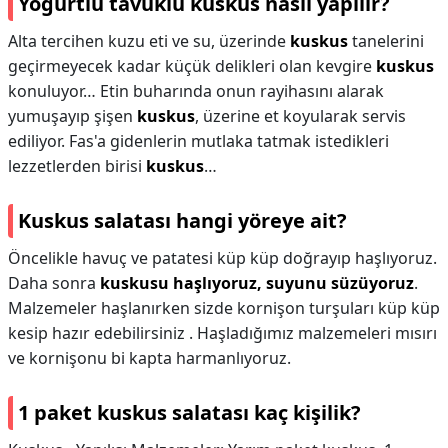
Yoğurtlu tavuklu kuskus nasıl yapılır?
Alta tercihen kuzu eti ve su, üzerinde
kuskus
tanelerini
geçirmeyecek kadar küçük delikleri olan kevgire
kuskus
konuluyor… Etin buharında onun rayihasını alarak
yumuşayıp şişen
kuskus
, üzerine et koyularak servis
ediliyor. Fas'a gidenlerin mutlaka tatmak istedikleri
lezzetlerden birisi
kuskus
…
Kuskus salatası hangi yöreye ait?
Öncelikle havuç ve patatesi küp küp doğrayıp haşlıyoruz.
Daha sonra
kuskusu haşlıyoruz, suyunu süzüyoruz
.
Malzemeler haşlanırken sizde kornişon turşuları küp küp
kesip hazır edebilirsiniz . Haşladığımız malzemeleri mısırı
ve kornişonu bi kapta harmanlıyoruz.
1 paket kuskus salatası kaç kişilik?