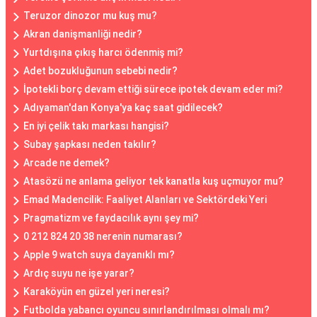
Teruzor dinozor mu kuş mu?
Akran danişmanliği nedir?
Yurtdışına çıkış harcı ödenmiş mi?
Adet bozukluğunun sebebi nedir?
İpotekli borç devam ettiği sürece ipotek devam eder mi?
Adıyaman'dan Konya'ya kaç saat gidilecek?
En iyi çelik takı markası hangisi?
Subay şapkası neden takılır?
Arcade ne demek?
Atasözü ne anlama geliyor tek kanatla kuş uçmuyor mu?
Emad Madencilik: Faaliyet Alanları ve Sektördeki Yeri
Pragmatizm ve faydacılık aynı şey mi?
0 212 824 20 38 nerenin numarası?
Apple 9 watch suya dayanıklı mı?
Ardıç suyu ne işe yarar?
Karaköyün en güzel yeri neresi?
Futbolda yabancı oyuncu sınırlandırılması olmalı mı?