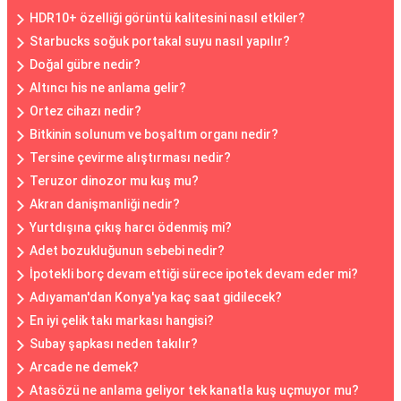
HDR10+ özelliği görüntü kalitesini nasıl etkiler?
Starbucks soğuk portakal suyu nasıl yapılır?
Doğal gübre nedir?
Altıncı his ne anlama gelir?
Ortez cihazı nedir?
Bitkinin solunum ve boşaltım organı nedir?
Tersine çevirme alıştırması nedir?
Teruzor dinozor mu kuş mu?
Akran danişmanliği nedir?
Yurtdışına çıkış harcı ödenmiş mi?
Adet bozukluğunun sebebi nedir?
İpotekli borç devam ettiği sürece ipotek devam eder mi?
Adıyaman'dan Konya'ya kaç saat gidilecek?
En iyi çelik takı markası hangisi?
Subay şapkası neden takılır?
Arcade ne demek?
Atasözü ne anlama geliyor tek kanatla kuş uçmuyor mu?